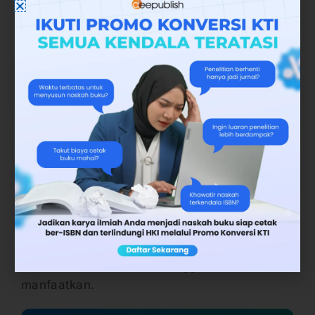
ahlinya, guru, dan dosen.
Dengan banyaknya buku pendidikan yang
terbit, tentu menjadi bekal bagi generasi
penerus sebagai bekal ilmu pengetahuan yang
banyak untuk bersaing di masa mendatang.
Bersama Penerbit Deepublish, mari kita
tingkatkan produktivitas menulis buku rekan-
rekan guru dan dosen yang Anda kenal.
Partisipasi dan dukungan Anda sangat
dibutuhkan. Benefit 50% bagi hasil dari
keuntungan bersih departemen
customer care
Penerbit Deepublish menunggu Anda
manfaatkan.