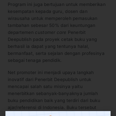
Program ini juga bertujuan untuk memberikan
kesempatan kepada guru, dosen dan
wirausaha untuk memperoleh pemasukan
tambahan sebesar 50% dari keuntungan
departemen
customer care
Penerbit
Deepublish pada proyek cetak buku yang
berhasil ia dapat yang tentunya halal,
bermanfaat, serta sejalan dengan profesinya
sebagai tenaga pendidik.
Net promoter ini menjadi upaya langkah
inovatif dari Penerbit Deepublish untuk
mencapai salah satu misinya yaitu
menerbitkan sebanyak-banyaknya jumlah
buku pendidikan baik yang terdiri dari buku
ajar/referensi di Indonesia. Buku tersebut
tentunya merupakan karya asli dari para