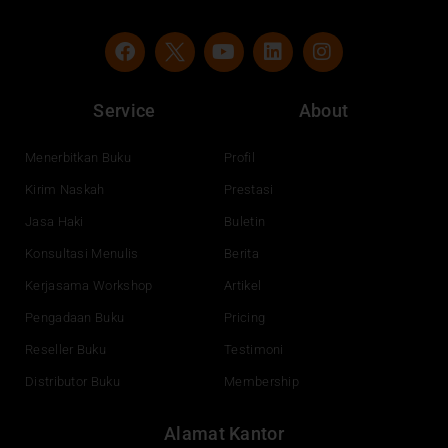
F
Y
L
I
a
o
i
n
c
u
n
s
e
t
k
t
Service
About
b
u
e
a
o
b
d
g
o
e
i
r
Menerbitkan Buku
Profil
k
n
a
Kirim Naskah
Prestasi
m
Jasa Haki
Buletin
Konsultasi Menulis
Berita
Kerjasama Workshop
Artikel
Pengadaan Buku
Pricing
Reseller Buku
Testimoni
Distributor Buku
Membership
Alamat Kantor