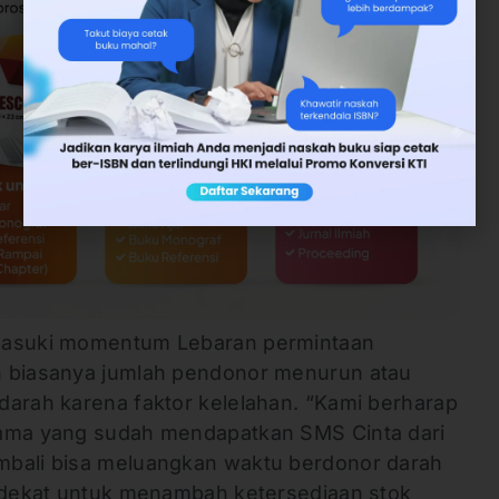
emasuki momentum Lebaran permintaan
n biasanya jumlah pendonor menurun atau
darah karena faktor kelelahan. “Kami berharap
tama yang sudah mendapatkan SMS Cinta dari
mbali bisa meluangkan waktu berdonor darah
erdekat untuk menambah ketersediaan stok