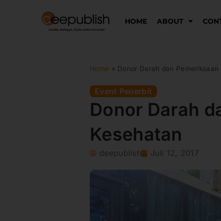
Lewati
ke
HOME
ABOUT
CON
konten
Home
»
Donor Darah dan Pemeriksaan
Event Penerbit
Donor Darah d
Kesehatan
deepublish
Juli 12, 2017