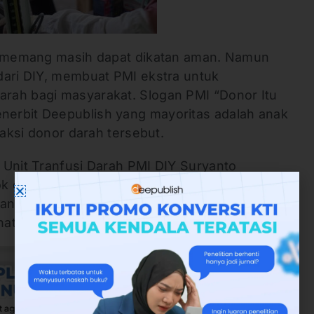
ni memang masih dapat dikatan aman. Namun
dari DIY, membuat PMI ekstra untuk
rah bagi masyarakat. Slogan PMI “Donor Itu
erbit Deepublish yang mayoritas adalah anak
 aksi donor darah tersebut.
 Unit Tranfusi Darah PMI DIY Suryanto
ok darah PMI se-DIY sejak pertengahan
an pasca lebaran sudah mulai menipis
tian dari berbagai pihak.