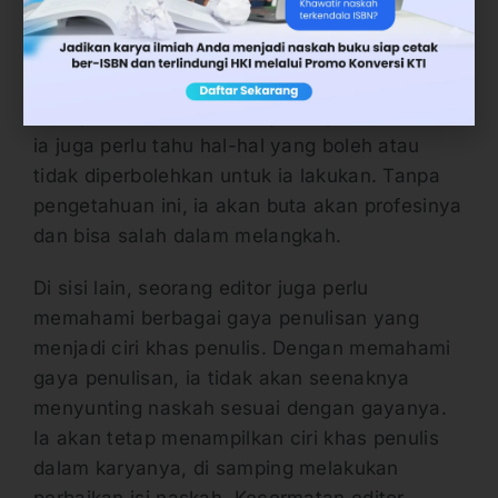
naskah dan gaya penulisan seseorang. Ketika
bekerja di sebuah penerbit buku, seorang
editor harus tahu berbagai hal yang
merupakan hak dan kewajibannya. Kemudian
ia juga perlu tahu hal-hal yang boleh atau
tidak diperbolehkan untuk ia lakukan. Tanpa
pengetahuan ini, ia akan buta akan profesinya
dan bisa salah dalam melangkah.
Di sisi lain, seorang editor juga perlu
memahami berbagai gaya penulisan yang
menjadi ciri khas penulis. Dengan memahami
gaya penulisan, ia tidak akan seenaknya
menyunting naskah sesuai dengan gayanya.
Ia akan tetap menampilkan ciri khas penulis
dalam karyanya, di samping melakukan
perbaikan isi naskah. Kecermatan editor