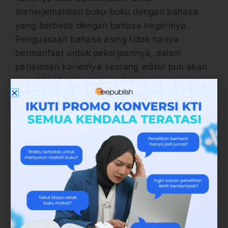
menerjemahkan buku-buku dengan bahasa
yang berbeda dengan bahasa negerinya.
Penguasaan bahasa asing tidak hanya
bermanfaat untuk pekerjaannya, dalam
perjalanan kariernya seorang editor pun akan
memiliki nilai plus tersendiri.
Hal yang agak khusus dan wajib dimiliki editor
adalah pemahaman tentang kode etik editing