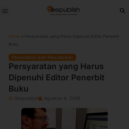
Lewati
ke
konten
Home
»
Persyaratan yang Harus Dipenuhi Editor Penerbit
Buku
Penerbitan dan Percetakan
Persyaratan yang Harus
Dipenuhi Editor Penerbit
Buku
deepublish
Agustus 4, 2016