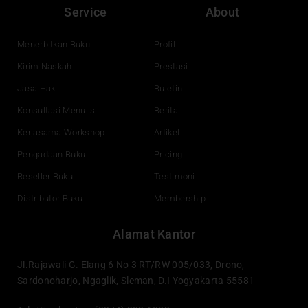
e
t
k
t
Service
About
b
u
e
a
o
b
d
g
o
e
i
r
Menerbitkan Buku
Profil
k
n
a
Kirim Naskah
Prestasi
m
Jasa Haki
Buletin
Konsultasi Menulis
Berita
Kerjasama Workshop
Artikel
Pengadaan Buku
Pricing
Reseller Buku
Testimoni
Distributor Buku
Membership
Alamat Kantor
Jl.Rajawali G. Elang 6 No 3 RT/RW 005/033, Drono,
Sardonoharjo, Ngaglik, Sleman, D.I Yogyakarta 55581