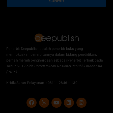
Submit
Penerbit Deepublish adalah penerbit buku yang
memfokuskan penerbitannya dalam bidang pendidikan,
pernah meraih penghargaan sebagai Penerbit Terbaik pada
Tahun 2017 oleh
Perpustakaan Nasional Republik Indonesia
(PNRI).
Kritik/Saran Pelayanan : 0811- 2846 – 130
F
Y
L
I
a
o
i
n
c
u
n
s