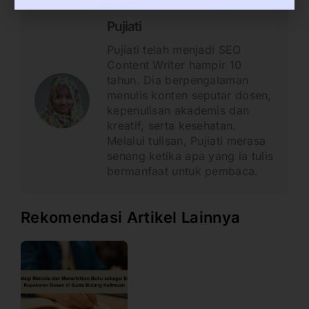
Pujiati
Pujiati telah menjadi SEO
Content Writer hampir 10
tahun. Dia berpengalaman
menulis konten seputar dosen,
kepenulisan akademis dan
kreatif, serta kesehatan.
Melalui tulisan, Pujiati merasa
senang ketika apa yang ia tulis
bermanfaat untuk pembaca.
Rekomendasi Artikel Lainnya