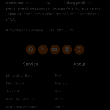
memfokuskan penerbitannya dalam bidang pendidikan,
pernah meraih penghargaan sebagai Penerbit Terbaik pada
Tahun 2017 oleh
Perpustakaan Nasional Republik Indonesia
(PNRI).
Kritik/Saran Pelayanan : 0811- 2846 – 130
F
Y
L
I
a
o
i
n
c
u
n
s
e
t
k
t
Service
About
b
u
e
a
o
b
d
g
o
e
i
r
Menerbitkan Buku
Profil
k
n
a
Kirim Naskah
Prestasi
m
Jasa Haki
Buletin
Konsultasi Menulis
Berita
Kerjasama Workshop
Artikel