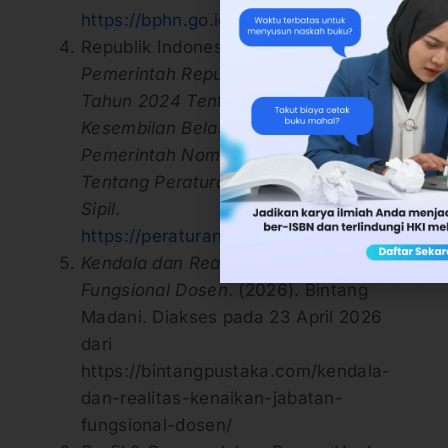
https://bphn.go.id/data/documents/07PRP0
Republik Indonesia. (2024).
Peraturan
Pemerintah Republik Indonesia Nomor 5
Tahun 2024 Tentang Perubahan
Kesembilan Belas atas Peraturan
Pemerintah Nomor 7 Tahun 1977
Tentang Peraturan Gaji Pegawai Negeri
Sipil.
https://peraturan.bpk.go.id/Download/
Kendala dan Realitas Kenaikan Jabatan
Fungsional Dosen
. (2026). Bintang
Madani. Diakses pada 23 April 2026
dari
https://bintangpustaka.com/kendala-
dan-realitas-kenaikan-jabatan-
fungsional-dosen/