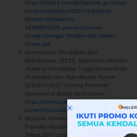
https://lldikti3.kemdiktisaintek.go.id/wp-
content/uploads/2026/03/Salinan-
Kepmendiktisaintek-
39MKEP2026_Juknis-Layanan-
Pengembangan-Profesi-dan-Karier-
Dosen.pdf
Kementerian Pendidikan dan
Kebudayaan. (2021).
Keputusan Direktur
Jenderal Pendidikan Tinggi Kementerian
Pendidikan dan Kebudayaan Nomor
12/E/KPT/2021 Tentang Pedoman
Operasional Beban Kerja Dosen
.
https://serdos.ub.ac.id/wp-
content/uploads/2021/07/PO-BKD.pdf
Republik Indonesia. (2007).
Peraturan
Presiden Republik Indonesia Nomor 65
Tahun 2007 tentang Tunjangan Dosen
.