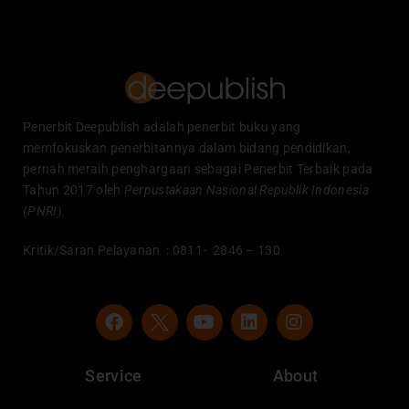
Penerbit Deepublish adalah penerbit buku yang
memfokuskan penerbitannya dalam bidang pendidikan,
pernah meraih penghargaan sebagai Penerbit Terbaik pada
Tahun 2017 oleh
Perpustakaan Nasional Republik Indonesia
(PNRI).
Kritik/Saran Pelayanan : 0811- 2846 – 130
F
Y
L
I
a
o
i
n
c
u
n
s
e
t
k
t
Service
About
b
u
e
a
o
b
d
g