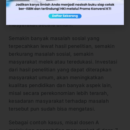
diterapkan secara sosial. Jadi hasil penelitian
tidak sekedar dirasakan oleh peserta didik
atau akademis. Tetapi juga dirasakan oleh
masyarakat secara umum.
Semakin banyak masalah sosial yang
terpecahkan lewat hasil penelitian, semakin
berkurang masalah sosial, semakin
masyarakat melek atau teredukasi. Investasi
dari hasil penelitian yang dapat diterapkan
masyarakat umum, akan meningkatkan
kualitas pendidikan dan banyak aspek lain,
misal secara perekonomian lebih terarah,
kesadaran masyarakat terhadap masalah
tersebut pun sudah bisa mengatasi.
Sebagai contoh kasus, misal dosen A