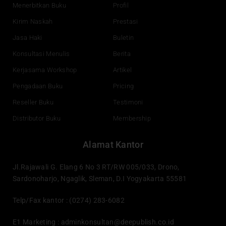
o
e
i
r
Menerbitkan Buku
Profil
k
n
a
Kirim Naskah
Prestasi
m
Jasa Haki
Buletin
Konsultasi Menulis
Berita
Kerjasama Workshop
Artikel
Pengadaan Buku
Pricing
Reseller Buku
Testimoni
Distributor Buku
Membership
Alamat Kantor
Jl.Rajawali G. Elang 6 No 3 RT/RW 005/033, Drono,
Sardonoharjo, Ngaglik, Sleman, D.I Yogyakarta 55581
Telp/Fax kantor : (0274) 283-6082
E1 Marketing :
adminkonsultan@deepublish.co.id