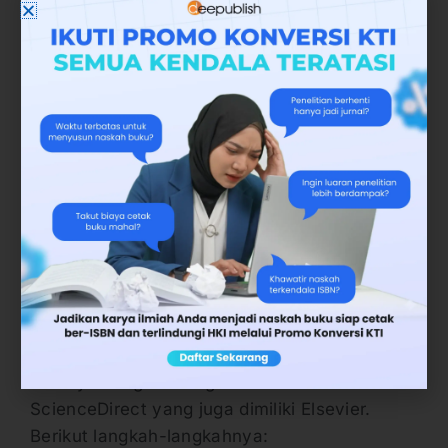
Klik judul jurnal dan klik tombol “View All
Document” untuk melihat isi artikel
dalam jurnal tersebut secara
keseluruhan dan beberapa jurnal bisa
diunduh, sehingga ada tombol download
yang aktif di layar perangkat. Silahkan
di klik untuk proses pengunduhan.
2. Download Jurnal scopus Melalui
ScienceDirect
Cara download jurnal Scopus yang kedua
adalah cara untuk mendapatkan jurnal dan
buku gratis dengan cara yang legal. Salah
satunya dengan mengakses laman
ScienceDirect yang juga dimiliki Elsevier.
Berikut langkah-langkahnya: