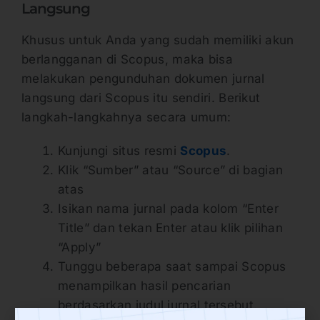
Langsung
Khusus untuk Anda yang sudah memiliki akun
berlangganan di Scopus, maka bisa
melakukan pengunduhan dokumen jurnal
langsung dari Scopus itu sendiri. Berikut
langkah-langkahnya secara umum:
Kunjungi situs resmi
Scopus
.
Klik “Sumber” atau “Source” di bagian
atas
Isikan nama jurnal pada kolom “Enter
Title” dan tekan Enter atau klik pilihan
“Apply”
Tunggu beberapa saat sampai Scopus
menampilkan hasil pencarian
berdasarkan judul jurnal tersebut.