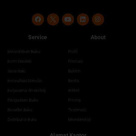
F
Y
L
I
a
o
i
n
c
u
n
s
e
t
k
t
Service
About
b
u
e
a
o
b
d
g
o
e
i
r
Menerbitkan Buku
Profil
k
n
a
Kirim Naskah
Prestasi
m
Jasa Haki
Buletin
Konsultasi Menulis
Berita
Kerjasama Workshop
Artikel
Pengadaan Buku
Pricing
Reseller Buku
Testimoni
Distributor Buku
Membership
Alamat Kantor