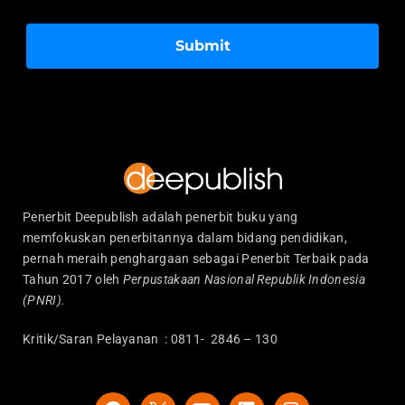
Submit
Penerbit Deepublish adalah penerbit buku yang
memfokuskan penerbitannya dalam bidang pendidikan,
pernah meraih penghargaan sebagai Penerbit Terbaik pada
Tahun 2017 oleh
Perpustakaan Nasional Republik Indonesia
(PNRI).
Kritik/Saran Pelayanan : 0811- 2846 – 130
F
Y
L
I