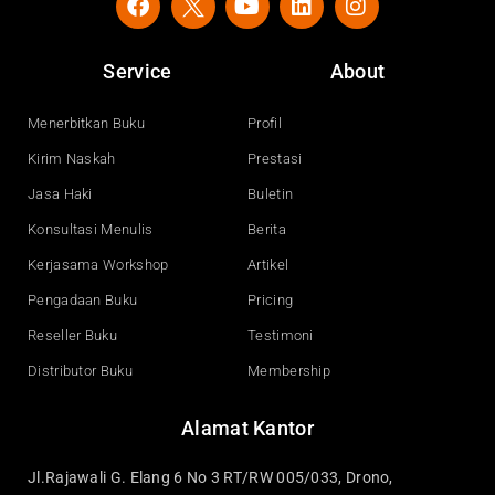
a
o
i
n
c
u
n
s
e
t
k
t
Service
About
b
u
e
a
o
b
d
g
o
e
i
r
Menerbitkan Buku
Profil
k
n
a
Kirim Naskah
Prestasi
m
Jasa Haki
Buletin
Konsultasi Menulis
Berita
Kerjasama Workshop
Artikel
Pengadaan Buku
Pricing
Reseller Buku
Testimoni
Distributor Buku
Membership
Alamat Kantor
Jl.Rajawali G. Elang 6 No 3 RT/RW 005/033, Drono,