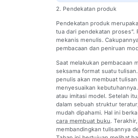
2. Pendekatan produk
Pendekatan produk merupakan 
tua dari pendekatan proses”
mekanis menulis. Cakupannya m
pembacaan dan peniruan mode
Saat melakukan pembacaan m
seksama format suatu tulisan
penulis akan membuat tulisa
menyesuaikan kebutuhannya. D
atau imitasi model. Setelah i
dalam sebuah struktur teratur
mudah dipahami. Hal ini berk
cara membuat buku
. Terakhir
membandingkan tulisannya de
Tahap ini bertujuan melihat b