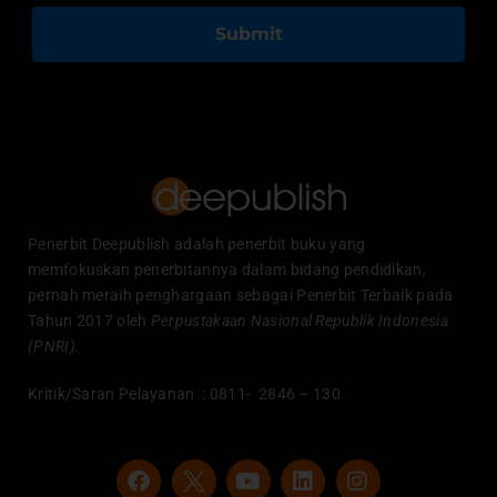
Submit
Penerbit Deepublish adalah penerbit buku yang
memfokuskan penerbitannya dalam bidang pendidikan,
pernah meraih penghargaan sebagai Penerbit Terbaik pada
Tahun 2017 oleh
Perpustakaan Nasional Republik Indonesia
(PNRI).
Kritik/Saran Pelayanan : 0811- 2846 – 130
F
Y
L
I
a
o
i
n