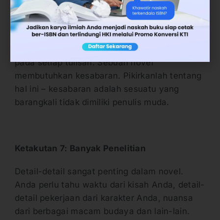
menulis buku. Semakin bertambahnya umur
Anda, semakin banyak pengalaman Anda.
Pengalaman menambah kedalaman tulisan
Anda. Umur menambah elemen kedewasaan
pada setiap tulisan. Sebuah novel
membutuhkan kesabaran. Pikirkanlah tentang
hal ini – kesabaran adalah sesuatu yang
barangkali tidak dimiliki penulis muda.
Ketakutan 7: Banyak Penelitian
Detail-detail sangat penting dalam novel.
Anda perlu tahu waktu dari kisah Anda, detail-
detail pekerjaan dari karakter Anda, nuansa
dari berbagai macam budaya dan lain-lain.