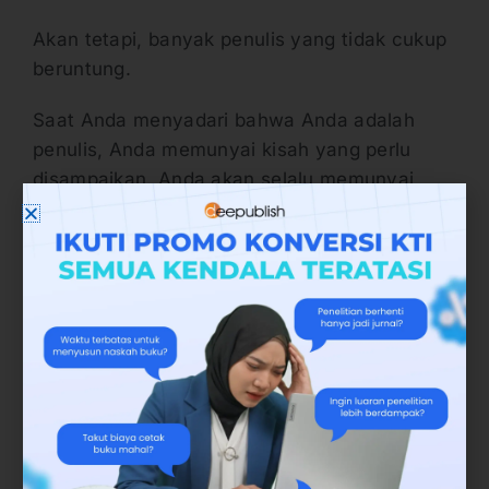
Akan tetapi, banyak penulis yang tidak cukup
beruntung.
Saat Anda menyadari bahwa Anda adalah
penulis, Anda memunyai kisah yang perlu
disampaikan. Anda akan selalu memunyai
kisah untuk Anda ceritakan! Beberapa kisah
mungkin akan memakan waktu penyelesaian
yang lebih lama daripada cerita-cerita
lainnya, tetapi mereka sedang menunggu
untuk keluar.
Ketakutan 6: Anda terlalu Tua
Ah, Anda tidak pernah terlalu tua untuk