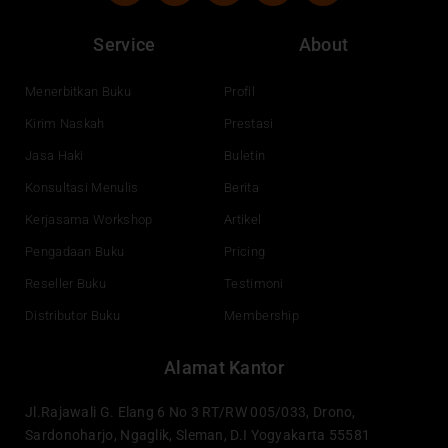
c
u
n
s
e
t
k
t
Service
About
b
u
e
a
o
b
d
g
o
e
i
r
Menerbitkan Buku
Profil
k
n
a
Kirim Naskah
Prestasi
m
Jasa Haki
Buletin
Konsultasi Menulis
Berita
Kerjasama Workshop
Artikel
Pengadaan Buku
Pricing
Reseller Buku
Testimoni
Distributor Buku
Membership
Alamat Kantor
Jl.Rajawali G. Elang 6 No 3 RT/RW 005/033, Drono,
Sardonoharjo, Ngaglik, Sleman, D.I Yogyakarta 55581