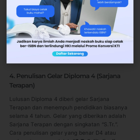
Ahli Madya
Sri Maryati,
Ilmu
A.Md.I.K.
A.Md.Kom.
Komunikasi
Ahli Madya
Sri Maryati,
A.Md.G.
Gizi
A.Md.Kom.
4. Penulisan Gelar Diploma 4 (Sarjana
Terapan)
Lulusan Diploma 4 diberi gelar Sarjana
Terapan dan menempuh pendidikan biasanya
selama 4 tahun. Gelar yang diberikan adalah
Sarjana Terapan dengan singkatan “S.Tr.”.
Cara penulisan gelar yang benar D4 atau