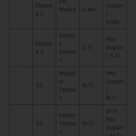
Ahl
Diplom
Sugiart
Madya
A.Md.
a 3
i,
A.Md.
Sarjan
Rita
Diplom
a
S.Tr.
Sugiart
a 4
Terapa
i, S.Tr.
n
Magist
Rita
er
Sugiart
S2
M.Tr.
Terapa
i,
n
M.Tr.
Dr.Tr.
Doktor
Rita
S3
Terapa
Dr.Tr.
Sugiart
n
i. M.Tr.