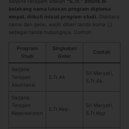
sarjana terapam adalah
“S.Tr.”
ditulis di
belakang nama lulusan program diploma
empat, diikuti inisial program studi
. Diantara
nama dan gelar, wajib diberi tanda koma (,)
sebagai tanda hubungnya. Contoh:
Program
Singkatan
Contoh
Studi
Gelar
Sarjana
Sri Maryati,
Terapan
S.Tr.Ak
S.Tr.Ak.
Akuntansi
Sarjana
Terapan
Sri Maryati,
S.Tr.Kep
Keperawatan
S.Tr.Kep