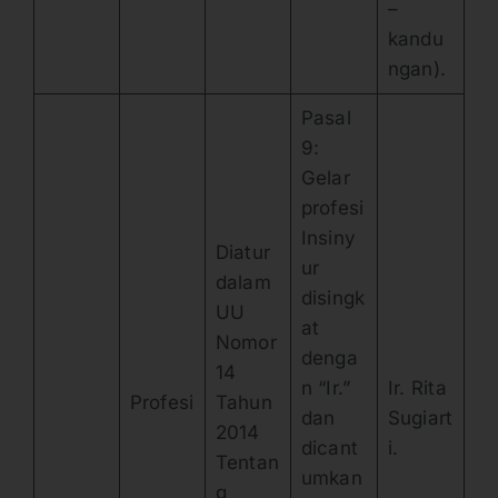
–
kandu
ngan).
Pasal
9:
Gelar
profesi
Insiny
Diatur
ur
dalam
disingk
UU
at
Nomor
denga
14
n “Ir.”
Ir. Rita
Profesi
Tahun
dan
Sugiart
2014
dicant
i.
Tentan
umkan
g