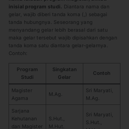
inisial program studi.
Diantara nama dan
gelar, wajib diberi tanda koma (,) sebagai
tanda hubungnya. Seseorang yang
menyandang gelar lebih berasal dari satu
maka gelar tersebut wajib dipisahkan dengan
tanda koma satu diantara gelar-gelarnya.
Contoh:
Program
Singkatan
Contoh
Studi
Gelar
Magister
Sri Maryati,
M.Ag.
Agama
M.Ag.
Sarjana
Sri Maryati,
Kehutanan
S.Hut.,
S.Hut.,
dan Magister
M.Hut.