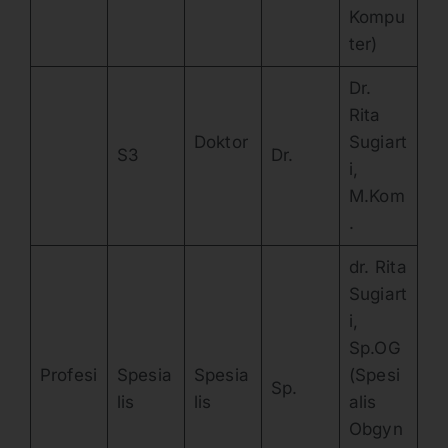
Kompu
ter)
Dr.
Rita
Doktor
Sugiart
S3
Dr.
i,
M.Kom
.
dr. Rita
Sugiart
i,
Sp.OG
Profesi
Spesia
Spesia
(Spesi
Sp.
lis
lis
alis
Obgyn