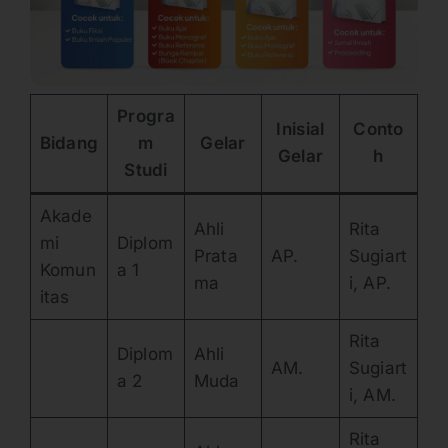
Progra
Inisial
Conto
Bidang
m
Gelar
Gelar
h
Studi
Akade
Ahli
Rita
mi
Diplom
Prata
AP.
Sugiart
Komun
a 1
ma
i, AP.
itas
Rita
Diplom
Ahli
AM.
Sugiart
a 2
Muda
i, AM.
Rita