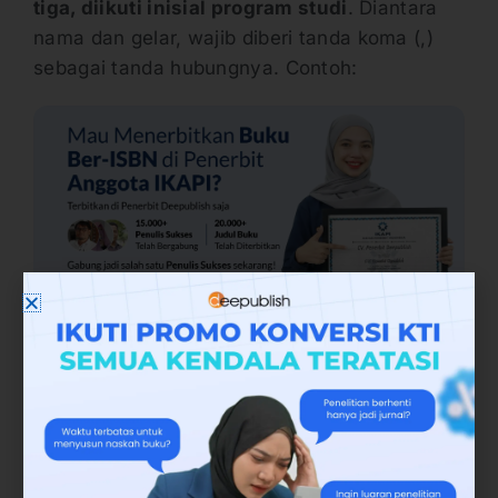
tiga, diikuti inisial program studi
. Diantara
nama dan gelar, wajib diberi tanda koma (,)
sebagai tanda hubungnya. Contoh:
Program
Singkatan
Contoh
Studi
Gelar
Ahli Madya
Sri Maryati,
A.Md.Kom.
Komputer
A.Md.Kom.