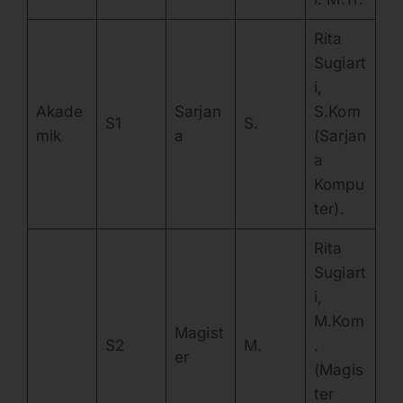
Rita
Sugiart
i,
Akade
Sarjan
S.Kom
S1
S.
mik
a
(Sarjan
a
Kompu
ter).
Rita
Sugiart
i,
M.Kom
Magist
S2
M.
.
er
(Magis
ter