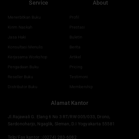
Service
About
b
u
e
a
o
b
d
g
o
e
i
r
Menerbitkan Buku
Profil
k
n
a
Kirim Naskah
Prestasi
m
Jasa Haki
Buletin
Konsultasi Menulis
Berita
Kerjasama Workshop
Artikel
Pengadaan Buku
Pricing
Reseller Buku
Testimoni
Distributor Buku
Membership
Alamat Kantor
Jl.Rajawali G. Elang 6 No 3 RT/RW 005/033, Drono,
Sardonoharjo, Ngaglik, Sleman, D.I Yogyakarta 55581
Telp/Fax kantor : (0274) 283-6082