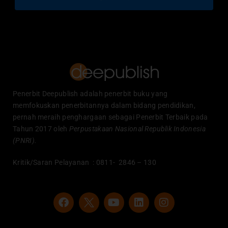
Penerbit Deepublish adalah penerbit buku yang
memfokuskan penerbitannya dalam bidang pendidikan,
pernah meraih penghargaan sebagai Penerbit Terbaik pada
Tahun 2017 oleh
Perpustakaan Nasional Republik Indonesia
(PNRI).
Kritik/Saran Pelayanan : 0811- 2846 – 130
F
Y
L
I
a
o
i
n
c
u
n
s
e
t
k
t