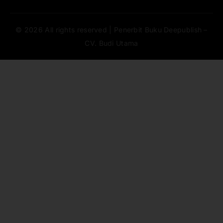
© 2026 All rights reserved | Penerbit Buku Deepublish –
CV. Budi Utama