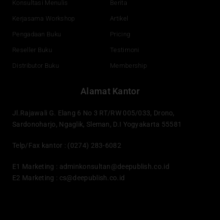
Konsultasi Menulis
Berita
Kerjasama Workshop
Artikel
Pengadaan Buku
Pricing
Reseller Buku
Testimoni
Distributor Buku
Membership
Alamat Kantor
Jl.Rajawali G. Elang 6 No 3 RT/RW 005/033, Drono,
Sardonoharjo, Ngaglik, Sleman, D.I Yogyakarta 55581
Telp/Fax kantor : (0274) 283-6082
E1 Marketing :
adminkonsultan@deepublish.co.id
E2 Marketing :
cs@deepublish.co.id