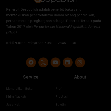
Penerbit Deepublish adalah penerbit buku yang
memfokuskan penerbitannya dalam bidang pendidikan,
pernah meraih penghargaan sebagai Penerbit Terbaik pada
Tahun 2017 oleh
Perpustakaan Nasional Republik Indonesia
(PNRI).
Kritik/Saran Pelayanan : 0811- 2846 – 130
F
Y
L
I
a
o
i
n
c
u
n
s
e
t
k
t
Service
About
b
u
e
a
o
b
d
g
o
e
i
r
Menerbitkan Buku
Profil
k
n
a
Kirim Naskah
Prestasi
m
Jasa Haki
Buletin