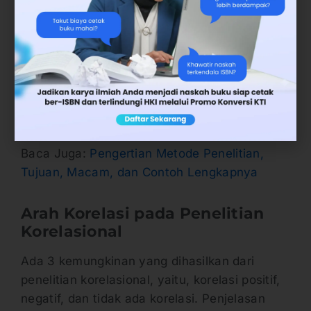
b. Korelasi Kanonik
Korelasi kanonik berfungsi untuk menjawab
mengenai bagaimanakah variabel prediktor
dapat memprediksi variabel kriteria, sehingga
korelasi kanonik dapat dikatakan sebagai
perluasan dari regresi ganda tersebut.
Baca Juga:
Pengertian Metode Penelitian,
Tujuan, Macam, dan Contoh Lengkapnya
Arah Korelasi pada Penelitian
Korelasional
Ada 3 kemungkinan yang dihasilkan dari
penelitian korelasional, yaitu, korelasi positif,
negatif, dan tidak ada korelasi. Penjelasan