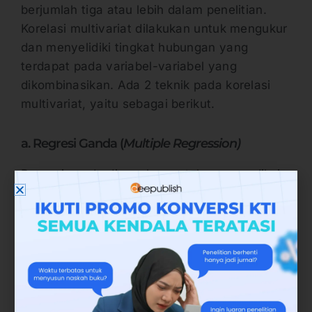
berjumlah tiga atau lebih dalam penelitian.
Korelasi multivariat dilakukan untuk mengukur
dan menyelidiki tingkat hubungan yang
terdapat pada variabel-variabel yang
dikombinasikan. Ada 2 teknik pada korelasi
multivariat, yaitu sebagai berikut.
a. Regresi Ganda (
Multiple Regression)
Regresi ganda digunakan untuk memprediksi
fenomena-fenomena yang kompleks, karena
jika hanya menggunakan satu variabel
prediktor, maka hasilnya seringkali kurang
akurat. Maka dari itu, regresi ganda ini
digunakan ketika banyak informasi maka
makin akurat prediksi yang dibuat.