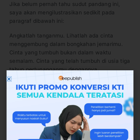
Jika belum pernah tahu sudut pandang ini,
saya akan mengilustrasikan sedikit pada
paragraf dibawah ini:
Angkatlah tanganmu. Lihatlah ada cinta
menggembung dalam bongkahan jemarimu.
Cinta yang tumbuh bukan dalam waktu
semalam. Cinta yang telah tumbuh di usia tiga
tahun pertunanganmu dengannya.
Bahagiakah engkau? Puaskah engkau telah
menipunya? Engkau mengharapkan tak
seorang pun menyentuhnya tetapi engkau
adalah penyentuh ratusan wanita yang
bersedia demi bayaran dari dompetmu
Contoh tulisan
P
oV
orang kedua:
Camping Out
(Ernest Hemingway),
How To Become Writer