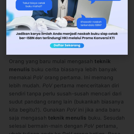
(Lorrie More).
Sampai sejauh ini saya belum pernah
membaca
P
oV
orang kedua produksi
Indonesia.
Lantas Mana yang Saya Pilih?
Orang yang baru mulai mengasah
teknik
menulis
buku cerita biasanya lebih banyak
memakai
P
oV
orang pertama. Ini memang
lebih mudah.
P
oV
pertama menceritakan diri
sendiri tanpa perlu susah-susah mencari dari
sudut pandang orang lain (bukankah biasanya
kita begitu?). Gunakan
P
oV
ini jika anda baru
saja mengasah
teknik menulis
buku. Sesudah
selesai bermain-main dengan
P
oV
pertama,
ubah tulisan anda ke
PoV
orang ketiga. Baca