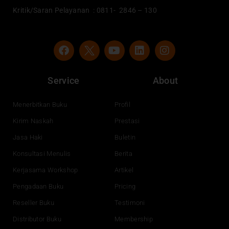
Kritik/Saran Pelayanan : 0811- 2846 – 130
F
Y
L
I
a
o
i
n
c
u
n
s
e
t
k
t
Service
About
b
u
e
a
o
b
d
g
o
e
i
r
Menerbitkan Buku
Profil
k
n
a
Kirim Naskah
Prestasi
m
Jasa Haki
Buletin
Konsultasi Menulis
Berita
Kerjasama Workshop
Artikel
Pengadaan Buku
Pricing
Reseller Buku
Testimoni
Distributor Buku
Membership