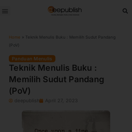
Lewati
ke
konten
Home
»
Teknik Menulis Buku : Memilih Sudut Pandang
(PoV)
Panduan Menulis
Teknik Menulis Buku :
Memilih Sudut Pandang
(PoV)
deepublish
April 27, 2023