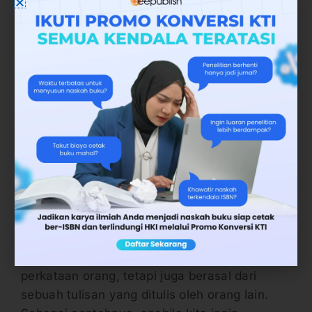
4. Teknik Menulis
dengan Menggunakan Model Kutipan
Langsung
Pada model ini, kita sebagai penulis bisa
mengelaborasi perkataan-perkataan yang
diucapkan oleh seseorang, khususnya yang
terkait dengan tema yang diangkat. Model ini
menjadi menarik karena tidak sedikit orang
yang memiliki kata-kata bijak atau tegas yang
membuat orang lain sadar terhadap sesuatu.
Kutipan tersebut juga tidak harus berasal dari
perkataan orang, tetapi juga berasal dari
sebuah tulisan yang ditulis oleh orang lain.