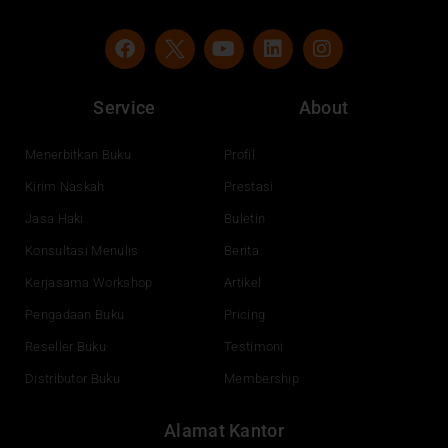
F
Y
L
I
a
o
i
n
c
u
n
s
e
t
k
t
Service
About
b
u
e
a
o
b
d
g
o
e
i
r
Menerbitkan Buku
Profil
k
n
a
Kirim Naskah
Prestasi
m
Jasa Haki
Buletin
Konsultasi Menulis
Berita
Kerjasama Workshop
Artikel
Pengadaan Buku
Pricing
Reseller Buku
Testimoni
Distributor Buku
Membership
Alamat Kantor