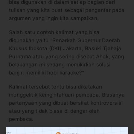
bisa digunakan di dalam setiap bagian dari
tulisan yang kita buat sebagai pengantar pada
argumen yang ingin kita sampaikan.
Salah satu contoh kalimat yang bisa
digunakan yaitu “Benarkah Gubernur Daerah
Khusus Ibukota (DKI) Jakarta, Basuki Tjahaja
Purnama atau yang sering disebut Ahok, yang
belakangan ini sedang memikirkan solusi
banjir, memiliki hobi karaoke?”
Kalimat tersebut tentu bisa dikatakan
menggelitik keingintahuan pembaca. Biasanya
pertanyaan yang dibuat bersifat kontroversial
atau yang tidak biasa di dengar oleh
pembaca.