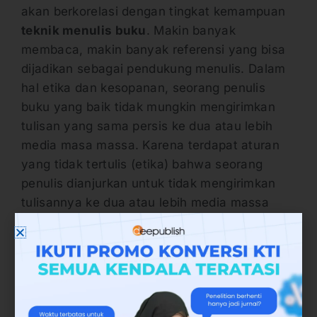
akan berkorelasi dengan tingkat kemampuan
teknik menulis buku
. Makin banyak
membaca, makin banyak referensi yang bisa
dijadikan sebagai pendukung menulis. Dalam
hal etika dan kesopanan, seorang penulis
buku yang baik tidak mungkin mengirimkan
tulisan yang sama persis ke dua atau lebih
media masa massa. Karena terdapat aturan
yang tidak tertulis (etika) bahwa seorang
penulis dianjurkan untuk tidak mengirimkan
tulisannya ke dua atau lebih media massa
sekaligus dalam waktu bersamaan.
Terkecuali, penulis tersebut telah melakukan
modifikasi dan melakukan perubahan
secukupnya dari tema tulisan yang sama
untuk dikirimkan ke media massa yang
berbeda. Dari sisi etika sendiri tergambarkan