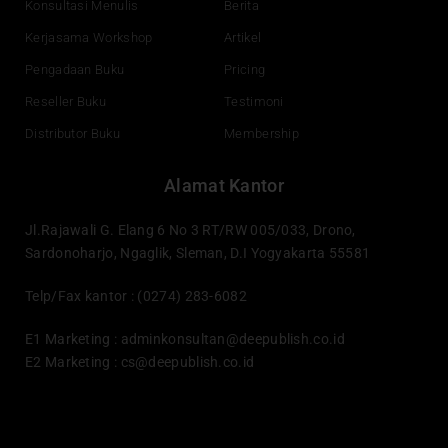
Konsultasi Menulis
Berita
Kerjasama Workshop
Artikel
Pengadaan Buku
Pricing
Reseller Buku
Testimoni
Distributor Buku
Membership
Alamat Kantor
Jl.Rajawali G. Elang 6 No 3 RT/RW 005/033, Drono,
Sardonoharjo, Ngaglik, Sleman, D.I Yogyakarta 55581
Telp/Fax kantor : (0274) 283-6082
E1 Marketing :
adminkonsultan@deepublish.co.id
E2 Marketing :
cs@deepublish.co.id