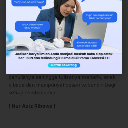
bahwa seorang penulis terlihat dari kreativitas
tulisannya. Melalui penulisan buku maupun
lainnya, dapat ditumbuhkan kepekaan
terhadap imajinasi dan menumbuhkan jiwa
analitis. Menulis sebuah buku dibutuhkan
kemampuan bermain logika dan bahasa
dengan cantik dalam
teknik menulis
. Kedua
kemampuan tersebut akan terhubungkan
dengan satu kesatuan dengan wawasan visi
penulisnya sehingga tulisanya menarik, enak
dibaca dan mempunyai pesan tersendiri bagi
setiap pembacanya.
[
Nur Aziz Ribowo ]