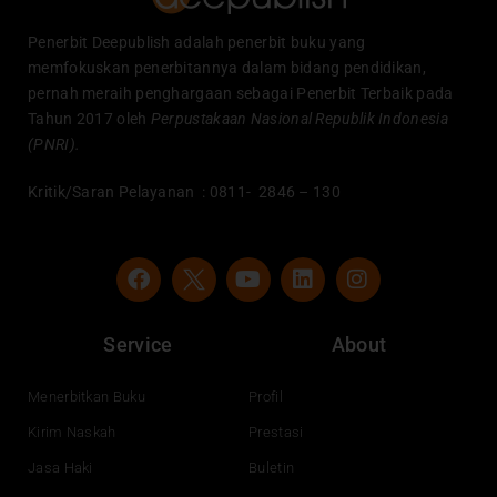
Penerbit Deepublish adalah penerbit buku yang
memfokuskan penerbitannya dalam bidang pendidikan,
pernah meraih penghargaan sebagai Penerbit Terbaik pada
Tahun 2017 oleh
Perpustakaan Nasional Republik Indonesia
(PNRI).
Kritik/Saran Pelayanan : 0811- 2846 – 130
F
Y
L
I
a
o
i
n
c
u
n
s
e
t
k
t
Service
About
b
u
e
a
o
b
d
g
o
e
i
r
Menerbitkan Buku
Profil
k
n
a
Kirim Naskah
Prestasi
m
Jasa Haki
Buletin