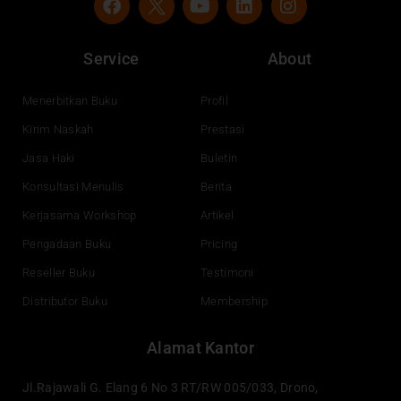
a
o
i
n
c
u
n
s
e
t
k
t
Service
About
b
u
e
a
o
b
d
g
o
e
i
r
Menerbitkan Buku
Profil
k
n
a
Kirim Naskah
Prestasi
m
Jasa Haki
Buletin
Konsultasi Menulis
Berita
Kerjasama Workshop
Artikel
Pengadaan Buku
Pricing
Reseller Buku
Testimoni
Distributor Buku
Membership
Alamat Kantor
Jl.Rajawali G. Elang 6 No 3 RT/RW 005/033, Drono,