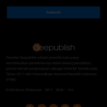
Submit
Penerbit Deepublish adalah penerbit buku yang
memfokuskan penerbitannya dalam bidang pendidikan,
pernah meraih penghargaan sebagai Penerbit Terbaik pada
Tahun 2017 oleh
Perpustakaan Nasional Republik Indonesia
(PNRI).
Kritik/Saran Pelayanan : 0811- 2846 – 130
F
Y
L
I