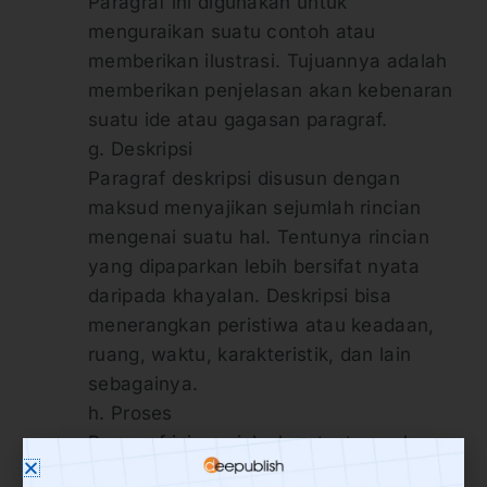
Paragraf ini digunakan untuk
menguraikan suatu contoh atau
memberikan ilustrasi. Tujuannya adalah
memberikan penjelasan akan kebenaran
suatu ide atau gagasan paragraf.
g. Deskripsi
Paragraf deskripsi disusun dengan
maksud menyajikan sejumlah rincian
mengenai suatu hal. Tentunya rincian
yang dipaparkan lebih bersifat nyata
daripada khayalan. Deskripsi bisa
menerangkan peristiwa atau keadaan,
ruang, waktu, karakteristik, dan lain
sebagainya.
h. Proses
Paragraf ini menjelaskan tentang alur
terjadi atau proses bekerjanya sesuatu.