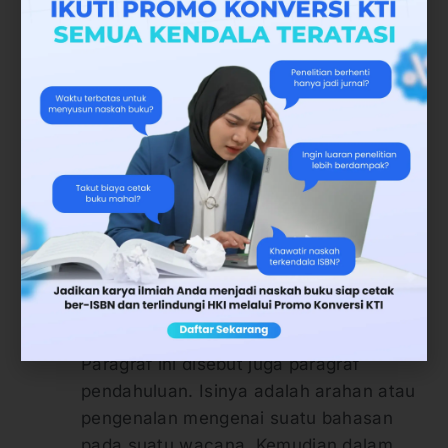
i. Penguraian
Paragraf penguraian dapat
dikembangkan dengan cara memilah-
milah atau mengklasifikasikan sesuatu.
Dengan kata lain, paragraf ini berisi
penjelasan berupa uraian atau rincian.
Berdasarkan fungsinya
Berdasarkan fungsinya, paragraf terdiri
atas paragraf pembuka, penghubung,
dan penutup. Masing-masing uraiannya
dapat kita lihat dalam beberapa poin
berikut.
a. Paragraf pembuka
Paragraf ini disebut juga paragraf
pendahuluan. Isinya adalah arahan atau
pengenalan mengenai suatu bahasan
pada suatu wacana. Kemudian dalam