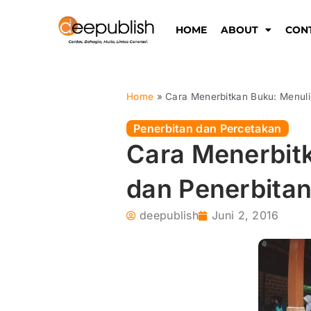
Lewati
ke
HOME
ABOUT
CON
konten
Home
»
Cara Menerbitkan Buku: Menuli
Penerbitan dan Percetakan
Cara Menerbit
dan Penerbitan
deepublish
Juni 2, 2016