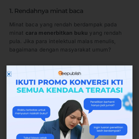
1. Rendahnya minat baca
Minat baca yang rendah berdampak pada
minat
cara menerbitkan buku
yang rendah
pula. Jika para intelektual malas menulis,
bagaimana dengan masyarakat umum?
2. Menjadikan
cara menerbitkan buku
sebagai pekerjaan yang membebani
Pekerjaan penting seperti ini masih dianggap
sebagai hal yang membebani bagi
kebanyakan orang. Di perguruan tinggi
bahkan, penulisan masih dianggap sebagai
momok yang menghambat selesainya studi.
Padahal penulisan akademik sangat penting,