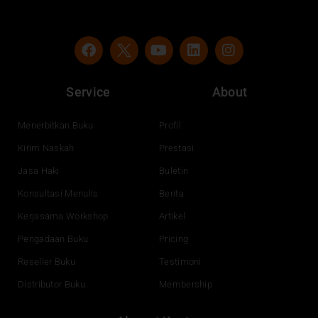
F
Y
L
I
a
o
i
n
c
u
n
s
e
t
k
t
Service
About
b
u
e
a
o
b
d
g
o
e
i
r
Menerbitkan Buku
Profil
k
n
a
Kirim Naskah
Prestasi
m
Jasa Haki
Buletin
Konsultasi Menulis
Berita
Kerjasama Workshop
Artikel
Pengadaan Buku
Pricing
Reseller Buku
Testimoni
Distributor Buku
Membership