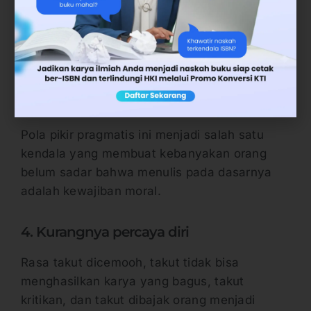
baik sebagai dokumentasi dan pengetahuan,
atau sebagai ilmu yang dapat diterapkan
dalam kehidupan nyata.
3. Rendahnya transfer ilmu pengetahuan
atau pengalaman melalui tulisan
Pola pikir pragmatis ini menjadi salah satu
kendala yang membuat kebanyakan orang
belum sadar bahwa menulis pada dasarnya
adalah kewajiban moral.
4. Kurangnya percaya diri
Rasa takut dicemooh, takut tidak bisa
menghasilkan karya yang bagus, takut
kritikan, dan takut dibajak orang menjadi