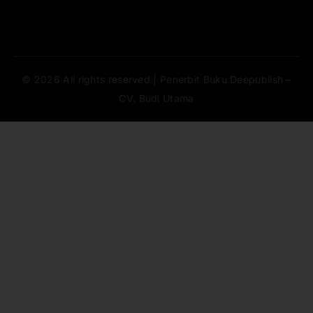
© 2026 All rights reserved | Penerbit Buku Deepublish –
CV. Budi Utama