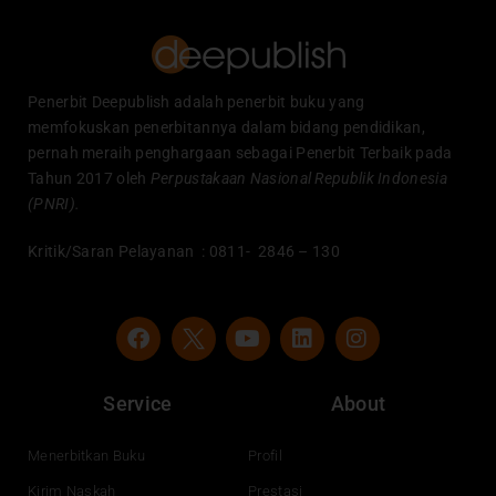
Penerbit Deepublish adalah penerbit buku yang
memfokuskan penerbitannya dalam bidang pendidikan,
pernah meraih penghargaan sebagai Penerbit Terbaik pada
Tahun 2017 oleh
Perpustakaan Nasional Republik Indonesia
(PNRI).
Kritik/Saran Pelayanan : 0811- 2846 – 130
F
Y
L
I
a
o
i
n
c
u
n
s
e
t
k
t
Service
About
b
u
e
a
o
b
d
g
o
e
i
r
Menerbitkan Buku
Profil
k
n
a
Kirim Naskah
Prestasi