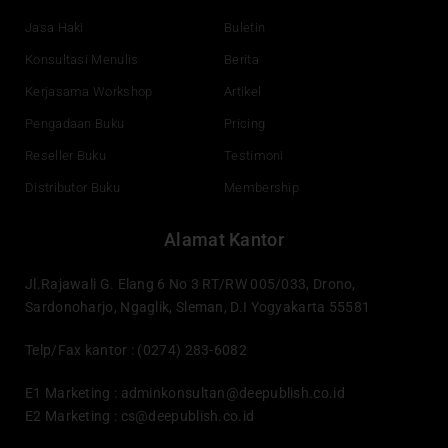
m
Jasa Haki
Buletin
Konsultasi Menulis
Berita
Kerjasama Workshop
Artikel
Pengadaan Buku
Pricing
Reseller Buku
Testimoni
Distributor Buku
Membership
Alamat Kantor
Jl.Rajawali G. Elang 6 No 3 RT/RW 005/033, Drono,
Sardonoharjo, Ngaglik, Sleman, D.I Yogyakarta 55581
Telp/Fax kantor : (0274) 283-6082
E1 Marketing :
adminkonsultan@deepublish.co.id
E2 Marketing :
cs@deepublish.co.id