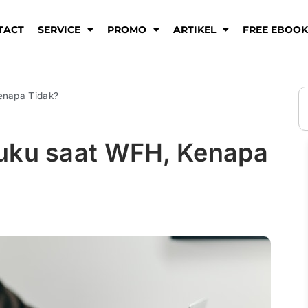
TACT
SERVICE
PROMO
ARTIKEL
FREE EBOO
S
enapa Tidak?
uku saat WFH, Kenapa