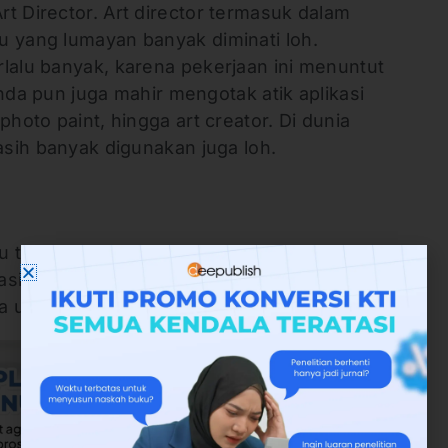
t Director. Art director termasuk dalam
u yang lumayan banyak diminati loh.
lalu banyak, karena pekerjaan ini menuntut
 Anda pun juga mahir mengotak atik aplikasi
photo paint, hingga art creator. Di dunia
masih banyak digunakan juga loh.
 ternyata termasuk mempelajari visualisator,
masih banyak yang mempergunakan visualisator
nya untuk membuat gerakan 3D.