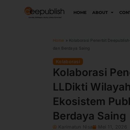
Lewati
ke
HOME
ABOUT
CON
konten
Home
»
Kolaborasi Penerbit Deepublis
dan Berdaya Saing
Kolaborasi
Kolaborasi Pen
LLDikti Wilay
Ekosistem Publ
Berdaya Saing
Karimatun Nisa
Mei 11, 2026