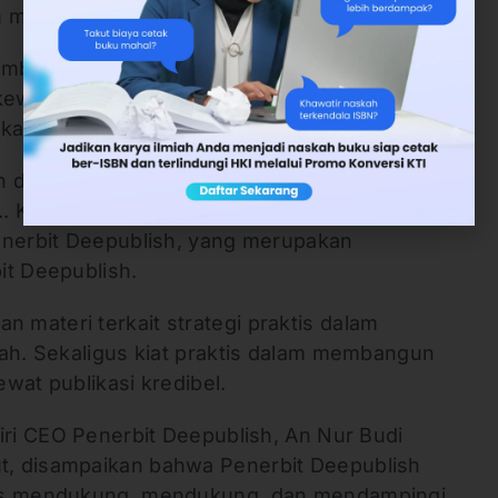
am mengembangkan karir akademik.
emberi dukungan konkret bagi dosen,
wajiban publikasi melalui penerbitan buku
 kata Indartono.
leh dua narasumber. Yakni Guru Besar UGM,
Si.. Kemudian Baiq Nadira Syafaati Hidayat,
enerbit Deepublish, yang merupakan
it Deepublish.
materi terkait strategi praktis dalam
iah. Sekaligus kiat praktis dalam membangun
wat publikasi kredibel.
iri CEO Penerbit Deepublish, An Nur Budi
, disampaikan bahwa Penerbit Deepublish
rus mendukung, mendukung, dan mendampingi