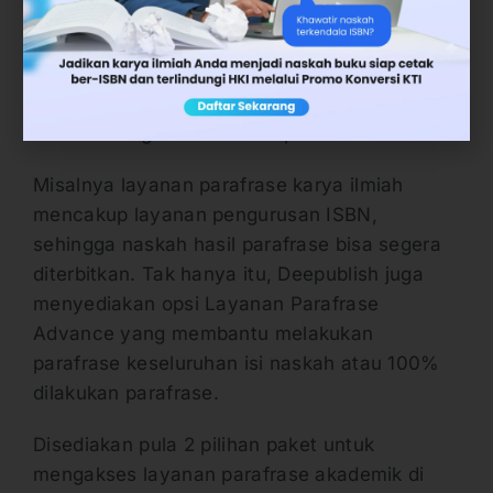
dalam naskah ilmiah karya para dosen. Akan
tetapi juga ditunjang dengan sejumlah fasilitas
tambahan. Tentunya untuk mengoptimalkan
layanan dari Deepublish sekaligus tetap
relevan dengan kebutuhan para dosen.
Misalnya layanan parafrase karya ilmiah
mencakup layanan pengurusan ISBN,
sehingga naskah hasil parafrase bisa segera
diterbitkan. Tak hanya itu, Deepublish juga
menyediakan opsi Layanan Parafrase
Advance yang membantu melakukan
parafrase keseluruhan isi naskah atau 100%
dilakukan parafrase.
Disediakan pula 2 pilihan paket untuk
mengakses layanan parafrase akademik di