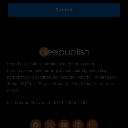
Submit
Penerbit Deepublish adalah penerbit buku yang
memfokuskan penerbitannya dalam bidang pendidikan,
pernah meraih penghargaan sebagai Penerbit Terbaik pada
Tahun 2017 oleh
Perpustakaan Nasional Republik Indonesia
(PNRI).
Kritik/Saran Pelayanan : 0811- 2846 – 130
F
Y
L
I
a
o
i
n