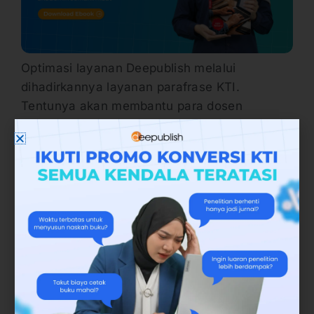
Optimasi layanan Deepublish melalui
dihadirkannya layanan parafrase KTI.
Tentunya akan membantu para dosen
menyebarluaskan hasil penelitiannya menjadi
buku ber-ISBN dengan cepat dan efektif.
Sehingga hasil kinerja akademik dan karya
tulis ilmiah yang disusun dosen bisa
berkontribusi dalam pengembangan ilmu
pengetahuan. Bahkan bisa berkontribusi
segera setelah hasil penelitian didapatkan.
Layanan Parafrase Deepublish tidak hanya
fokus melayani parafrase kalimat per kalimat