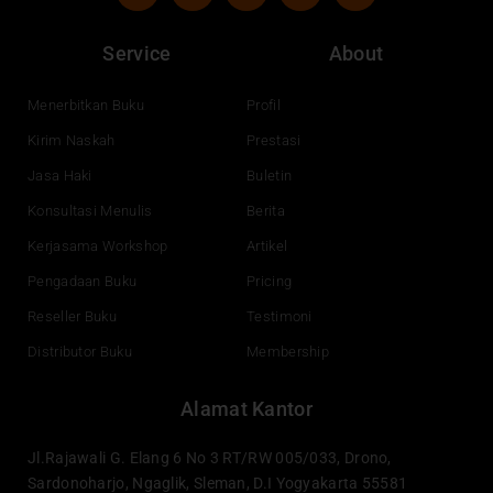
c
u
n
s
e
t
k
t
Service
About
b
u
e
a
o
b
d
g
o
e
i
r
Menerbitkan Buku
Profil
k
n
a
Kirim Naskah
Prestasi
m
Jasa Haki
Buletin
Konsultasi Menulis
Berita
Kerjasama Workshop
Artikel
Pengadaan Buku
Pricing
Reseller Buku
Testimoni
Distributor Buku
Membership
Alamat Kantor
Jl.Rajawali G. Elang 6 No 3 RT/RW 005/033, Drono,
Sardonoharjo, Ngaglik, Sleman, D.I Yogyakarta 55581