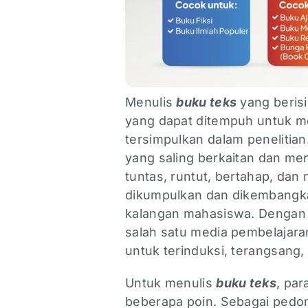
Menulis
b
uku teks
yang berisi
yang dapat ditempuh untuk m
tersimpulkan dalam penelitia
yang saling berkaitan dan me
tuntas, runtut, bertahap, dan m
dikumpulkan dan dikembangka
kalangan mahasiswa. Dengan d
salah satu media pembelajar
untuk terinduksi, terangsang,
Untuk menulis
buku teks
, par
beberapa poin. Sebagai pedo