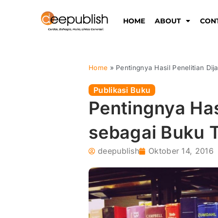
Lewati
ke
HOME
ABOUT
CON
konten
Home
»
Pentingnya Hasil Penelitian Di
Publikasi Buku
Pentingnya Hasi
sebagai Buku 
deepublish
Oktober 14, 2016