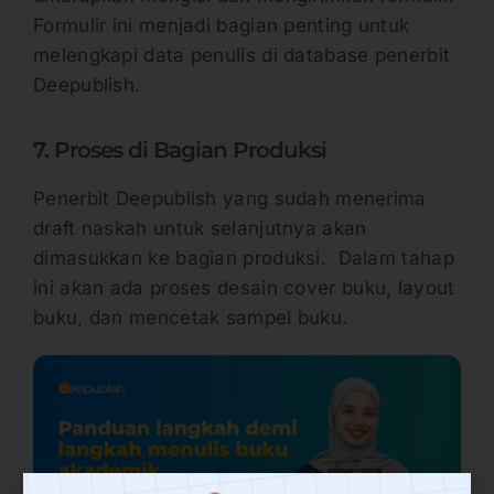
Formulir ini menjadi bagian penting untuk
melengkapi data penulis di database penerbit
Deepublish.
7. Proses di Bagian Produksi
Penerbit Deepublish yang sudah menerima
draft naskah untuk selanjutnya akan
dimasukkan ke bagian produksi. Dalam tahap
ini akan ada proses desain cover buku, layout
buku, dan mencetak sampel buku.