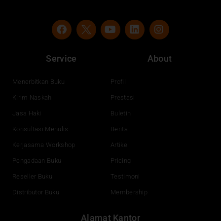
F
Y
L
I
a
o
i
n
c
u
n
s
e
t
k
t
Service
About
b
u
e
a
o
b
d
g
o
e
i
r
Menerbitkan Buku
Profil
k
n
a
Kirim Naskah
Prestasi
m
Jasa Haki
Buletin
Konsultasi Menulis
Berita
Kerjasama Workshop
Artikel
Pengadaan Buku
Pricing
Reseller Buku
Testimoni
Distributor Buku
Membership
Alamat Kantor