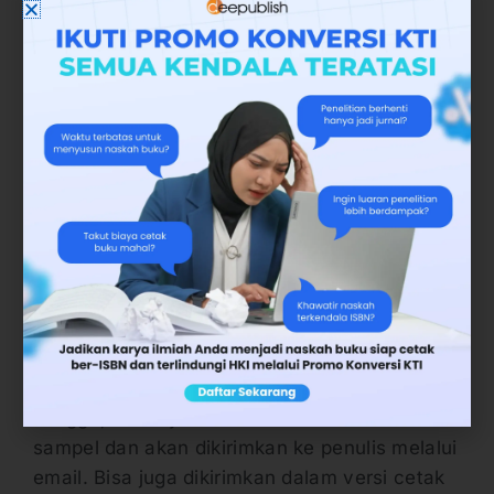
Bagi naskah yang dimiliki para dosen, proses
produksi akan mengikuti standar dari Ditjen
Dikti. Mencakup ukuran buku sampai
pengajuan ISBN ke pihak Perpusnas sehingga
dijamin resmi dan bisa dilaporkan dosen ke
BKD dan ikut proses PAK.
8. Pengiriman Sampel ke Penulis
Dari bagian produksi yang berlangsung 4-6
minggu, nantinya akan dicetak dulu versi
sampel dan akan dikirimkan ke penulis melalui
email. Bisa juga dikirimkan dalam versi cetak