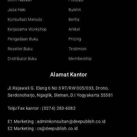
m
Jasa Haki
Buletin
Konsultasi Menulis
Berita
Kerjasama Workshop
Artikel
Pengadaan Buku
Pricing
Reseller Buku
Testimoni
Distributor Buku
Membership
Alamat Kantor
Jl.Rajawali G. Elang 6 No 3 RT/RW 005/033, Drono,
Sardonoharjo, Ngaglik, Sleman, D.I Yogyakarta 55581
Telp/Fax kantor : (0274) 283-6082
E1 Marketing :
adminkonsultan@deepublish.co.id
E2 Marketing :
cs@deepublish.co.id