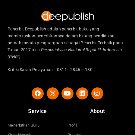
Penerbit Deepublish adalah penerbit buku yang
memfokuskan penerbitannya dalam bidang pendidikan,
pernah meraih penghargaan sebagai Penerbit Terbaik pada
Tahun 2017 oleh
Perpustakaan Nasional Republik Indonesia
(PNRI).
Kritik/Saran Pelayanan : 0811- 2846 – 130
F
Y
L
I
a
o
i
n
c
u
n
s
e
t
k
t
Service
About
b
u
e
a
o
b
d
g
o
e
i
r
Menerbitkan Buku
Profil
k
n
a
Kirim Naskah
Prestasi