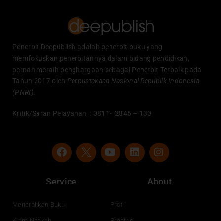
Penerbit Deepublish adalah penerbit buku yang
memfokuskan penerbitannya dalam bidang pendidikan,
pernah meraih penghargaan sebagai Penerbit Terbaik pada
Tahun 2017 oleh
Perpustakaan Nasional Republik Indonesia
(PNRI).
Kritik/Saran Pelayanan : 0811- 2846 – 130
F
Y
L
I
a
o
i
n
c
u
n
s
e
t
k
t
Service
About
b
u
e
a
o
b
d
g
o
e
i
r
Menerbitkan Buku
Profil
k
n
a
Kirim Naskah
Prestasi