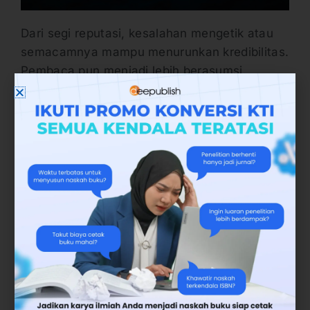
Dari segi reputasi, kesalahan mengetik atau
semacamnya mampu menurunkan kredibilitas.
Pembaca pun menjadi lebih berasumsi.
Penilaian pembaca kepada penulis menjadi
turun. Seperti yang Anda tahu, tahap revisi
dilakukan untuk memperbaiki kualitas tulisan.
Apa saja yang perlu direvisi? Secara umum,
revisi hanya diperuntukan untuk membenahi
kalimat yang salah ketik. Tetapi juga termasuk
meneliti logika, sistematika ejaan, hingga
pemilhan diksi. Jika dikira tidak tepat, segera
direvisi.
Itulah dua tahap yang perlu