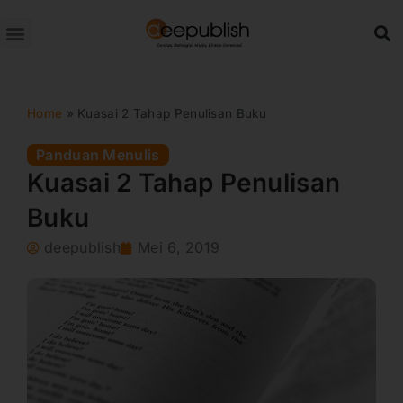
Lewati
ke
konten
Home
»
Kuasai 2 Tahap Penulisan Buku
Panduan Menulis
Kuasai 2 Tahap Penulisan
Buku
deepublish
Mei 6, 2019