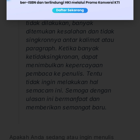
diperhatikan ketika menulis
buku. jika dua tahap tersebut
tidak dilakukan, banyak
ditemukan kesalahan dan tidak
singkronnya antar kalimat atau
paragraph. Ketika banyak
ketidaksingkronan, dapat
menimbulkan kepercayaan
pembaca ke penulis. Tentu
tidak ingin melakukan hal
semacam ini. Semoga dengan
ulasan ini bermanfaat dan
memberikan semangat baru.
Apakah Anda sedang atau ingin menulis