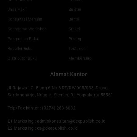
m
Jasa Haki
Buletin
Konsultasi Menulis
Berita
Kerjasama Workshop
Artikel
Pengadaan Buku
Pricing
Reseller Buku
Testimoni
Distributor Buku
Membership
Alamat Kantor
Jl.Rajawali G. Elang 6 No 3 RT/RW 005/033, Drono,
Sardonoharjo, Ngaglik, Sleman, D.I Yogyakarta 55581
Telp/Fax kantor : (0274) 283-6082
E1 Marketing :
adminkonsultan@deepublish.co.id
E2 Marketing :
cs@deepublish.co.id