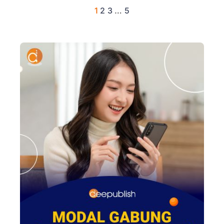
1
2
3
…
5