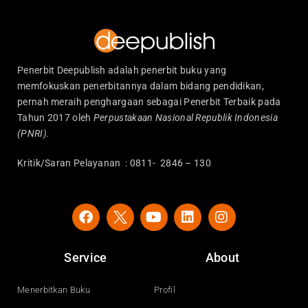
Penerbit Deepublish adalah penerbit buku yang
memfokuskan penerbitannya dalam bidang pendidikan,
pernah meraih penghargaan sebagai Penerbit Terbaik pada
Tahun 2017 oleh
Perpustakaan Nasional Republik Indonesia
(PNRI).
Kritik/Saran Pelayanan : 0811- 2846 – 130
F
Y
L
I
a
o
i
n
c
u
n
s
e
t
k
t
Service
About
b
u
e
a
o
b
d
g
o
e
i
r
Menerbitkan Buku
Profil
k
n
a