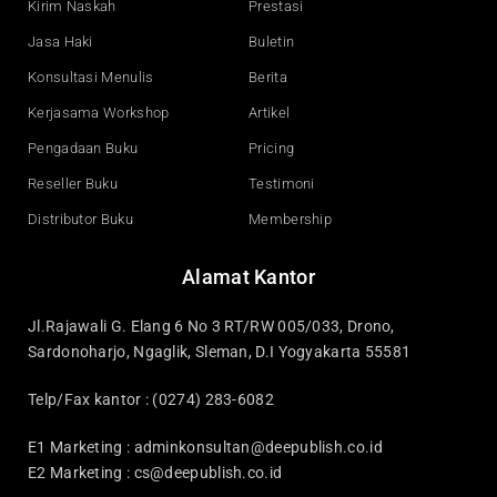
Kirim Naskah
Prestasi
m
Jasa Haki
Buletin
Konsultasi Menulis
Berita
Kerjasama Workshop
Artikel
Pengadaan Buku
Pricing
Reseller Buku
Testimoni
Distributor Buku
Membership
Alamat Kantor
Jl.Rajawali G. Elang 6 No 3 RT/RW 005/033, Drono,
Sardonoharjo, Ngaglik, Sleman, D.I Yogyakarta 55581
Telp/Fax kantor : (0274) 283-6082
E1 Marketing :
adminkonsultan@deepublish.co.id
E2 Marketing :
cs@deepublish.co.id