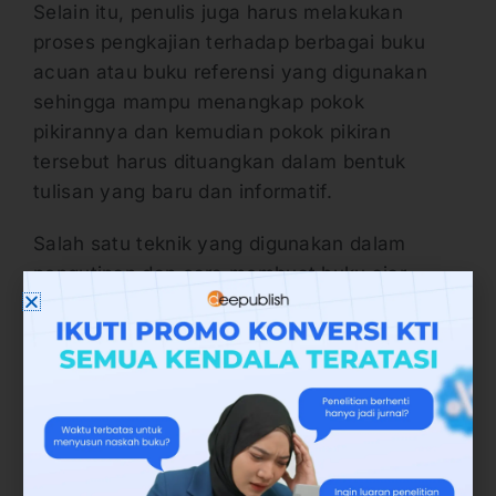
Selain itu, penulis juga harus melakukan
proses pengkajian terhadap berbagai buku
acuan atau buku referensi yang digunakan
sehingga mampu menangkap pokok
pikirannya dan kemudian pokok pikiran
tersebut harus dituangkan dalam bentuk
tulisan yang baru dan informatif.
Salah satu teknik yang digunakan dalam
pengutipan dan cara membuat buku ajar
adalah mengemas kembali informasi.
Biasanya cara atau model yang digunakan
adalah model Horward. Dengan menggunakan
teknik atau model tersebut, buku ajar akan
berhasil ditulis dengan baik dan kutipannya
harus tidak boleh lebih dari 10 persen dari
keseluruhan isi buku.