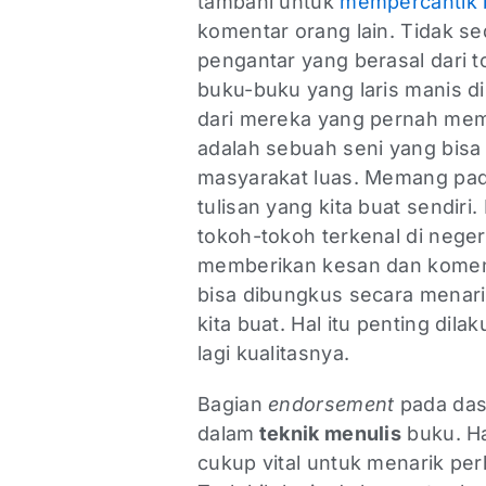
tambahi untuk
mempercantik 
komentar orang lain. Tidak se
pengantar yang berasal dari t
buku-buku yang laris manis d
dari mereka yang pernah me
adalah sebuah seni yang bisa
masyarakat luas. Memang pada 
tulisan yang kita buat sendiri
tokoh-tokoh terkenal di nege
memberikan kesan dan komenta
bisa dibungkus secara menari
kita buat. Hal itu penting dil
lagi kualitasnya.
Bagian
endorsement
pada das
dalam
teknik menulis
buku. Ha
cukup vital untuk menarik per