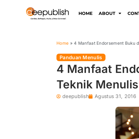
Lewati
ke
HOME
ABOUT
CON
konten
Home
»
4 Manfaat Endorsement Buku di
Panduan Menulis
4 Manfaat End
Teknik Menulis
deepublish
Agustus 31, 2016