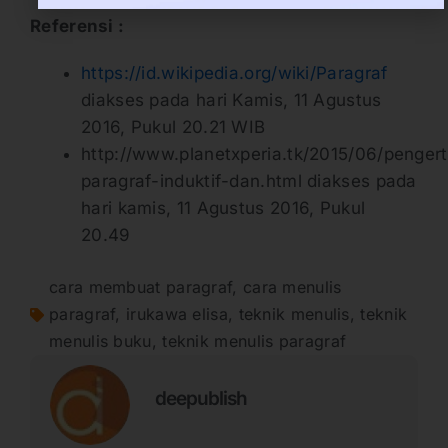
Referensi :
https://id.wikipedia.org/wiki/Paragraf
diakses pada hari Kamis, 11 Agustus
2016, Pukul 20.21 WIB
http://www.planetxperia.tk/2015/06/pengert
paragraf-induktif-dan.html diakses pada
hari kamis, 11 Agustus 2016, Pukul
20.49
cara membuat paragraf
,
cara menulis
paragraf
,
irukawa elisa
,
teknik menulis
,
teknik
menulis buku
,
teknik menulis paragraf
deepublish