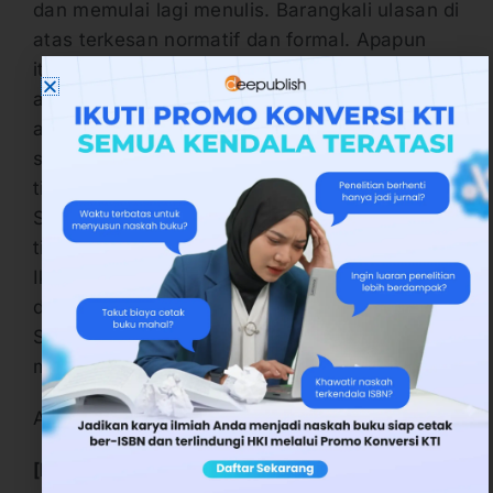
dan memulai lagi menulis. Barangkali ulasan di
atas terkesan normatif dan formal. Apapun
itu, prinsip kesuksesan seorang penulis buku
adalah berani mencoba kesempatan yang
ada. Bagaimana jika dalam menulis tidak
sesuai seperti poin di atas? Jawabannya pun
tidak masalah, tetap teruskan menulis.
Sebagai bahan pembelajaran, tidak masalah
tidak menggunakan aturan seperti ulasan ini.
Ikuti prosesnya, perlahan-lahan mulai belajar
dan melakukan seperti yang diulas di bab ini.
Semoga tulisan ini bermanfaat, semoga upaya
menulis buku Anda menjadi buku laris.
Apakah artikel ini
[Elisa][/mag]