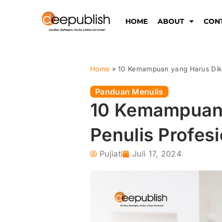
Lewati
ke
HOME
ABOUT
CON
konten
Home
»
10 Kemampuan yang Harus Diku
Panduan Menulis
10 Kemampuan 
Penulis Profesi
Pujiati
Juli 17, 2024