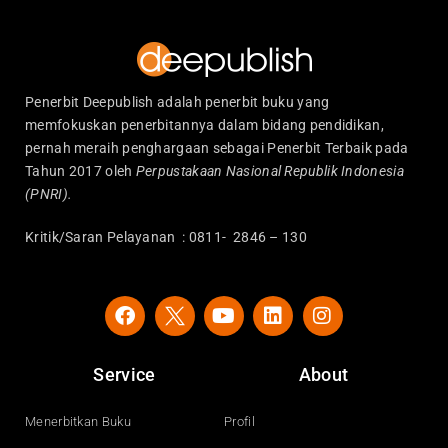
Penerbit Deepublish adalah penerbit buku yang
memfokuskan penerbitannya dalam bidang pendidikan,
pernah meraih penghargaan sebagai Penerbit Terbaik pada
Tahun 2017 oleh
Perpustakaan Nasional Republik Indonesia
(PNRI).
Kritik/Saran Pelayanan : 0811- 2846 – 130
F
Y
L
I
a
o
i
n
c
u
n
s
e
t
k
t
Service
About
b
u
e
a
o
b
d
g
o
e
i
r
Menerbitkan Buku
Profil
k
n
a