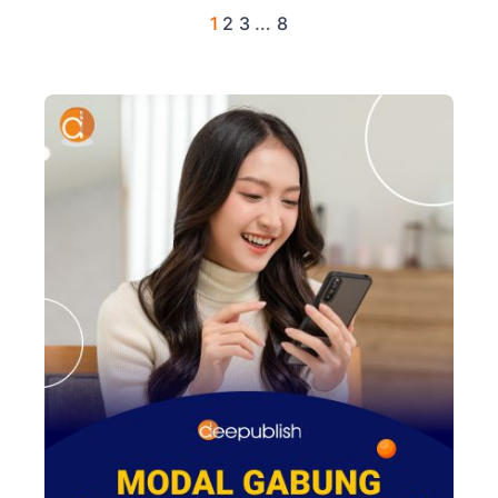
1
2
3
…
8