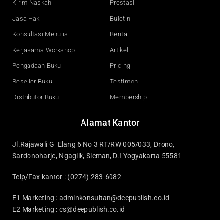
Kirim Naskah
Prestasi
m
Jasa Haki
Buletin
Konsultasi Menulis
Berita
Kerjasama Workshop
Artikel
Pengadaan Buku
Pricing
Reseller Buku
Testimoni
Distributor Buku
Membership
Alamat Kantor
Jl.Rajawali G. Elang 6 No 3 RT/RW 005/033, Drono,
Sardonoharjo, Ngaglik, Sleman, D.I Yogyakarta 55581
Telp/Fax kantor : (0274) 283-6082
E1 Marketing :
adminkonsultan@deepublish.co.id
E2 Marketing :
cs@deepublish.co.id