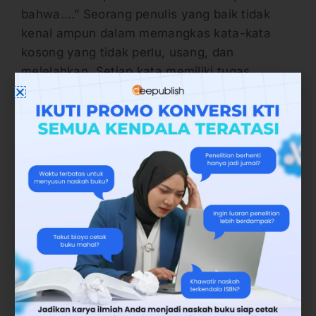
bahwa….” Seorang penulis yang baik tidak
kenal ampun dalam memangkas kata-kata
kosong yang tidak perlu, usang, dan
melelahkan. Setiap kata memiliki tugas
masing-masing. Seorang penulis hendaknya
memastikan apakah tiap kata telah
melaksanakan tugas masing-masing secara
efisien dan jelas.
Kata-Kata Bombastis
Kata-kata bombastis sering kali tidak tepat
digunakan. Mereka seperti pakaian yang
kedodoran. Beberapa penulis menggunakan
kata-kata bombastis untuk mengesankan