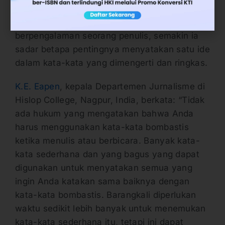
pembacanya atau menutupi
ketidakmampuannya. Semakin
berpengalaman seorang penulis, semakin ia
sadar betapa pentingnya menyatakan satu ide
dalam kata-kata yang dimengerti dan ringkas.
K.E. Eapen
, kepala Departemen Jurnalisme di
Hislop College, Nagpur, India, berkata: “Tidak
ada hukum yang mengatakan bahwa Anda
harus menggunakan kata-kata bombastis
ketika menulis atau berbicara. Banyak kata-
kata sederhana dan yang bagus yang dapat
digunakan untuk menyatakan semua yang
ingin Anda katakan sama baiknya dengan
kata-kata bombastis. Barangkali diperlukan
waktu sedikit lebih banyak untuk menemukan
kata-kata sederhana itu, tetapi ini dapat