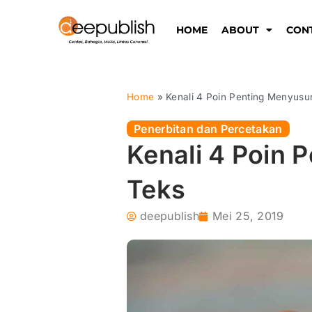
Lewati
ke
HOME
ABOUT
CON
konten
Home
»
Kenali 4 Poin Penting Menyusu
Penerbitan dan Percetakan
Kenali 4 Poin
Teks
deepublish
Mei 25, 2019