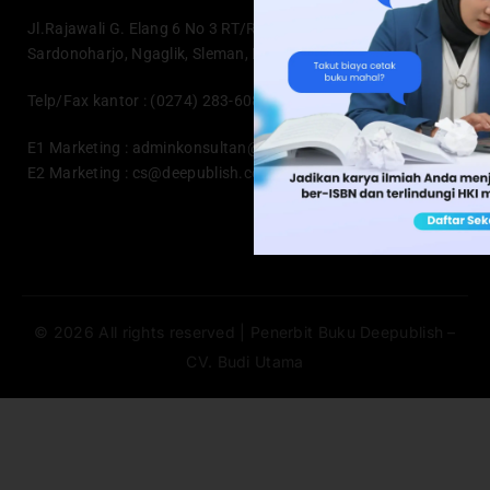
Jl.Rajawali G. Elang 6 No 3 RT/RW 005/033, Drono,
Sardonoharjo, Ngaglik, Sleman, D.I Yogyakarta 55581
Telp/Fax kantor : (0274) 283-6082
E1 Marketing :
adminkonsultan@deepublish.co.id
E2 Marketing :
cs@deepublish.co.id
© 2026 All rights reserved | Penerbit Buku Deepublish –
CV. Budi Utama