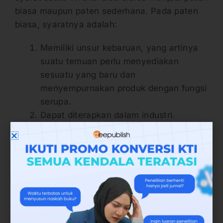
biasa maupun paten sederhana. Pada paten
biasa, syaratnya adalah:
Memiliki unsur kebaruan, yang artinya
suatu temuan perlu menyediakan
sesuatu yang baru dan
menyempurnakan produk dengan fungsi
serupa.
Dapat diterapkan dalam industri.
Mengandung langkah inventif.
Sementara untuk paten sederhana ada tiga
syarat yang wajib dipenuhi, yaitu:
Kebaruan (memiliki kebaruan).
Pengembangan dari produk atau proses
yang telah ada.