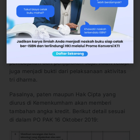
Dapat diterapkan di industri.
Paten dan Angka Kredit
Mendaftarkan paten bagi kalangan dosen
adalah suatu keharusan, tidak hanya
membantu melindungi temuan dari aksi
pembajakan dan penjiplakan saja. Akan tetapi
juga menjadi bukti dari pelaksanaan aktivitas
tri dharma.
Pasalnya, paten maupun Hak Cipta yang
diurus di Kemenkumham akan memberi
tambahan angka kredit. Berikut detail sesuai
di dalam PO PAK 16 Oktober 2019: