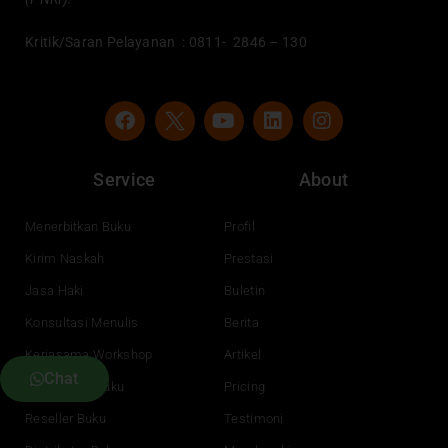
Kritik/Saran Pelayanan : 0811- 2846 – 130
F
Y
L
I
a
o
i
n
c
u
n
s
e
t
k
t
Service
About
b
u
e
a
o
b
d
g
o
e
i
r
Menerbitkan Buku
Profil
k
n
a
Kirim Naskah
Prestasi
m
Jasa Haki
Buletin
Konsultasi Menulis
Berita
Kerjasama Workshop
Artikel
Chat
Pengadaan Buku
Pricing
Reseller Buku
Testimoni