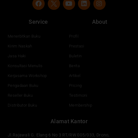
F
Y
L
I
a
o
i
n
c
u
n
s
e
t
k
t
Service
About
b
u
e
a
o
b
d
g
o
e
i
r
Menerbitkan Buku
Profil
k
n
a
Kirim Naskah
Prestasi
m
Jasa Haki
Buletin
Konsultasi Menulis
Berita
Kerjasama Workshop
Artikel
Pengadaan Buku
Pricing
Reseller Buku
Testimoni
Distributor Buku
Membership
Alamat Kantor
Jl.Rajawali G. Elang 6 No 3 RT/RW 005/033, Drono,