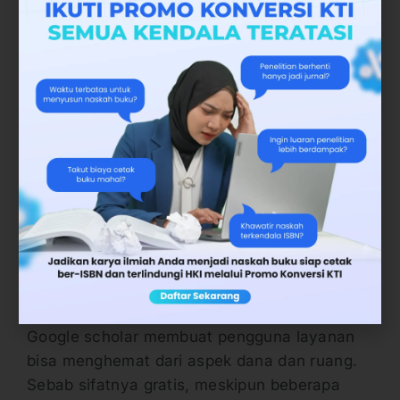
negara di dunia. Sehingga publikasi dosen
bisa diakses masyarakat dunia sebagai
referensi ilmiah.
3. Akses Mudah
Akses ke Google Scholar sangat mudah
karena sifatnya yang online. Sehingga bisa
dibuka layanannya melalui perangkat
elektronik yang sudah terhubung dengan
internet.
4. Hemat Dana dan Ruang
Google scholar membuat pengguna layanan
bisa menghemat dari aspek dana dan ruang.
Sebab sifatnya gratis, meskipun beberapa