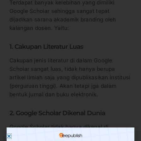
Terdapat banyak kelebihan yang dimiliki
Google Scholar sehingga sangat tepat
dijadikan sarana akademik branding oleh
kalangan dosen. Yaitu:
1. Cakupan Literatur Luas
Cakupan jenis literatur di dalam Google
Scholar sangat luas, tidak hanya berupa
artikel ilmiah saja yang dipublikasikan institusi
(perguruan tinggi). Akan tetapi jga dalam
bentuk jurnal dan buku elektronik.
2. Google Scholar Dikenal Dunia
Google Scholar tidak hanya dikenal di
Indonesia saja melainkan dikenal di seluruh