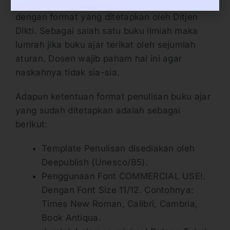
Tahap kedua adalah menulis buku ajar sesuai
dengan format yang ditetapkan oleh Ditjen
Dikti. Sebagai salah satu buku ilmiah maka
lumrah jika buku ajar terikat oleh sejumlah
aturan. Dosen wajib paham hal ini agar
naskahnya tidak sia-sia.
Adapun ketentuan format penulisan buku ajar
yang sudah ditetapkan adalah sebagai
berikut:
Template Penulisan disediakan oleh
Deepublish (Unesco/B5).
Penggunaan Font COMMERCIAL USE!.
Dengan Font Size 11/12. Contohnya:
Times New Roman, Calibri, Cambria,
Book Antiqua.