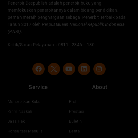
Penerbit Deepublish adalah penerbit buku yang
memfokuskan penerbitannya dalam bidang pendidikan,
pernah meraih penghargaan sebagai Penerbit Terbaik pada
Tahun 2017 oleh
Perpustakaan Nasional Republik Indonesia
(PNRI).
Kritik/Saran Pelayanan : 0811- 2846 – 130
F
Y
L
I
a
o
i
n
c
u
n
s
e
t
k
t
Service
About
b
u
e
a
o
b
d
g
o
e
i
r
Menerbitkan Buku
Profil
k
n
a
Kirim Naskah
Prestasi
m
Jasa Haki
Buletin
Konsultasi Menulis
Berita