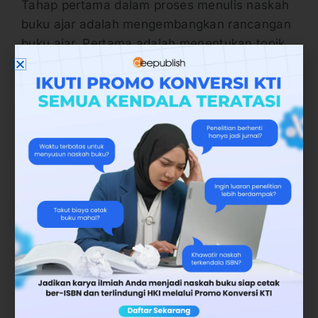
Tahap pertama dalam proses menulis naskah
buku ajar adalah mengembangkan rancangan
buku ajar. Pertama adalah menentukan topik,
kemudian disusul dengan proses menyusun
dan memperhatikan RPS (Rencana
Pembelajaran Semester).
Pada tahap ini, dosen juga bisa menyusun
kerangka karangan atau kerangka tulisan
sebagai peta jalan dalam menyusun isi
naskah buku ajar. Kerangka tulisan sangat
penting agar dosen bisa menulis secara
efektif dan efisien tanpa resiko kehilangan
fokus pada topik utama yang dipilih.
2. Menulis Buku Ajar Sesuai Format