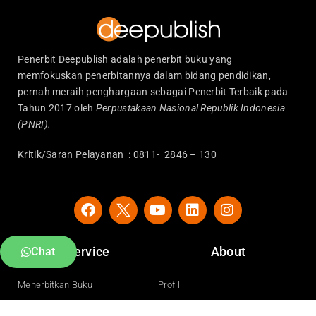
Penerbit Deepublish adalah penerbit buku yang
memfokuskan penerbitannya dalam bidang pendidikan,
pernah meraih penghargaan sebagai Penerbit Terbaik pada
Tahun 2017 oleh
Perpustakaan Nasional Republik Indonesia
(PNRI).
Kritik/Saran Pelayanan : 0811- 2846 – 130
F
Y
L
I
a
o
i
n
c
u
n
s
e
t
k
t
Service
About
Chat
b
u
e
a
o
b
d
g
o
e
i
r
Menerbitkan Buku
Profil
k
n
a
Kirim Naskah
Prestasi
m