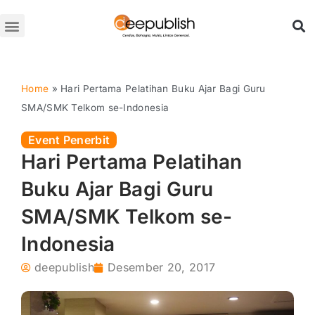
Lewati
ke
konten
Free Ebook
Toko Buku
Home
»
Hari Pertama Pelatihan Buku Ajar Bagi Guru
SMA/SMK Telkom se-Indonesia
Event Penerbit
Hari Pertama Pelatihan
Buku Ajar Bagi Guru
SMA/SMK Telkom se-
Indonesia
deepublish
Desember 20, 2017