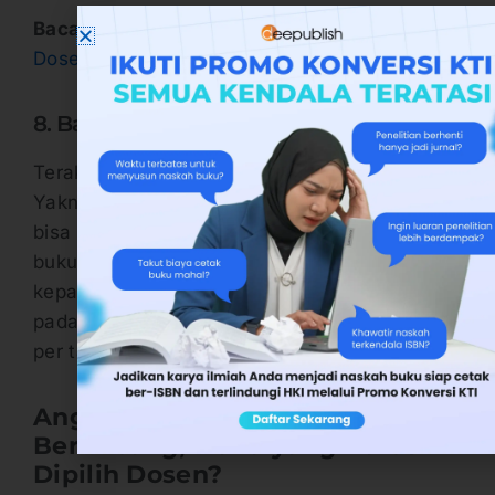
Baca juga:
Skema Perhitungan Angka Kredit
Dosen Terbaru
8. Batas Kepatutan dalam AK Prestasi
Terakhir, adalah dari aspek batas kepatutan.
Yakni batas maksimal publikasi ilmiah yang
bisa diklaim dalam penilaian AK Prestasi. Pada
buku referensi dan monograf, ada batas
kepatutan 1 judul saja per tahun. Sedangkan
pada jurnal batas kepatutan 2 artikel ilmiah
per tahun.
Angka Kredit: Jurnal vs Buku
Berimbang, Mana yang Harus
Dipilih Dosen?