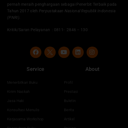
pernah meraih penghargaan sebagai Penerbit Terbaik pada
Tahun 2017 oleh
Perpustakaan Nasional Republik Indonesia
(PNRI).
Kritik/Saran Pelayanan : 0811- 2846 – 130
F
Y
L
I
a
o
i
n
c
u
n
s
e
t
k
t
Service
About
b
u
e
a
o
b
d
g
o
e
i
r
Menerbitkan Buku
Profil
k
n
a
Kirim Naskah
Prestasi
m
Jasa Haki
Buletin
Konsultasi Menulis
Berita
Kerjasama Workshop
Artikel