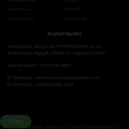
Pengadaan Buku
Pricing
Reseller Buku
Testimoni
Distributor Buku
Membership
Alamat Kantor
Jl.Rajawali G. Elang 6 No 3 RT/RW 005/033, Drono,
Sardonoharjo, Ngaglik, Sleman, D.I Yogyakarta 55581
Telp/Fax kantor : (0274) 283-6082
E1 Marketing :
adminkonsultan@deepublish.co.id
E2 Marketing :
cs@deepublish.co.id
Chat
© 2026 All rights reserved | Penerbit Buku Deepublish –