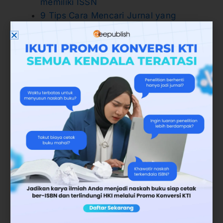
memiliki ISSN
9 Tips Cara Mencari Jurnal yang
memiliki ISSN
Kembali ke atas ▲
4. Cermati Pencantuman ISBN
Dilansir dari laman Perpusnas Indonesia,
pencantuman ISBN gratis juga ada aturannya.