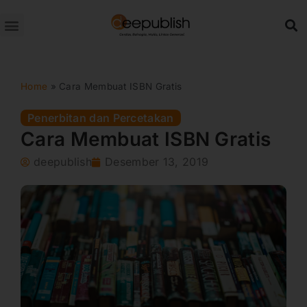
Lewati
ke
konten
Home
»
Cara Membuat ISBN Gratis
Penerbitan dan Percetakan
Cara Membuat ISBN Gratis
deepublish
Desember 13, 2019