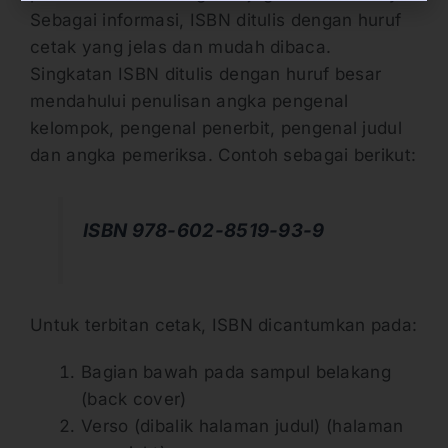
Sebagai informasi, ISBN ditulis dengan huruf
cetak yang jelas dan mudah dibaca.
Singkatan ISBN ditulis dengan huruf besar
mendahului penulisan angka pengenal
kelompok, pengenal penerbit, pengenal judul
dan angka pemeriksa. Contoh sebagai berikut:
ISBN 978-602-8519-93-9
Untuk terbitan cetak, ISBN dicantumkan pada:
Bagian bawah pada sampul belakang
(back cover)
Verso (dibalik halaman judul) (halaman