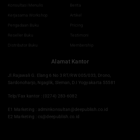
Konsultasi Menulis
Berita
Kerjasama Workshop
Artikel
Pengadaan Buku
Pricing
Reseller Buku
Testimoni
Distributor Buku
Membership
Alamat Kantor
Jl.Rajawali G. Elang 6 No 3 RT/RW 005/033, Drono,
Sardonoharjo, Ngaglik, Sleman, D.I Yogyakarta 55581
Telp/Fax kantor : (0274) 283-6082
E1 Marketing :
adminkonsultan@deepublish.co.id
E2 Marketing :
cs@deepublish.co.id