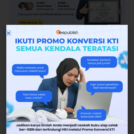
Apakah Anda sedang atau ingin
menulis
buku
? Dengan menjadi
penulis
penerbit buku
Deepublish, buku Anda
kami terbitkan secara GRATIS. Anda cukup
mengganti biaya cetak. Silakan isi data diri
dan
DAFTAR JADI PENULIS
atau Anda bisa
langsung
Kirim Naskah
dengan mengikuti
prosedur.
Jika Anda ingin mengetahui
lebih banyak
tentang
jurnal,
Anda dapat