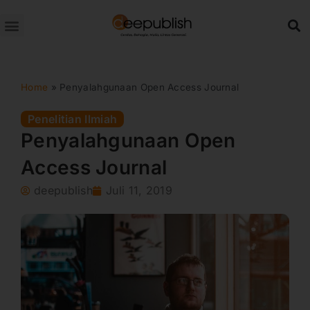
Lewati
ke
konten
Home
»
Penyalahgunaan Open Access Journal
Penelitian Ilmiah
Penyalahgunaan Open
Access Journal
deepublish
Juli 11, 2019