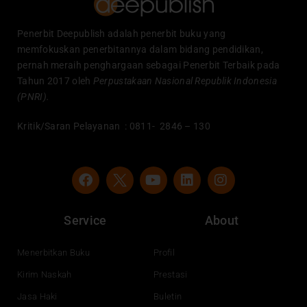
Penerbit Deepublish adalah penerbit buku yang
memfokuskan penerbitannya dalam bidang pendidikan,
pernah meraih penghargaan sebagai Penerbit Terbaik pada
Tahun 2017 oleh
Perpustakaan Nasional Republik Indonesia
(PNRI).
Kritik/Saran Pelayanan : 0811- 2846 – 130
F
Y
L
I
a
o
i
n
c
u
n
s
e
t
k
t
Service
About
b
u
e
a
o
b
d
g
o
e
i
r
Menerbitkan Buku
Profil
k
n
a
Kirim Naskah
Prestasi
m
Jasa Haki
Buletin