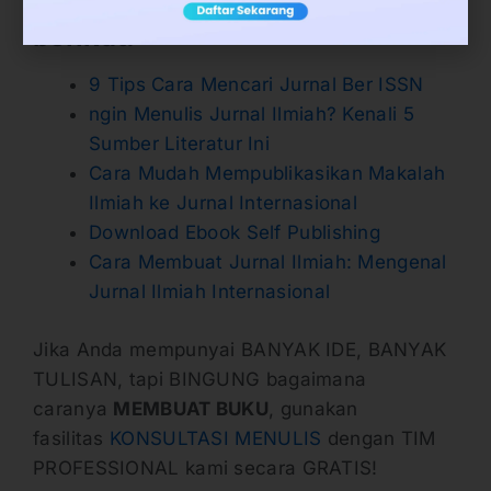
melihat artikel-artikel kami
berikut:
9 Tips Cara Mencari Jurnal Ber ISSN
ngin Menulis Jurnal Ilmiah? Kenali 5
Sumber Literatur Ini
Cara Mudah Mempublikasikan Makalah
Ilmiah ke Jurnal Internasional
Download Ebook Self Publishing
Cara Membuat Jurnal Ilmiah: Mengenal
Jurnal Ilmiah Internasional
Jika Anda mempunyai BANYAK IDE, BANYAK
TULISAN, tapi BINGUNG bagaimana
caranya
MEMBUAT BUKU
, gunakan
fasilitas
KONSULTASI MENULIS
dengan TIM
PROFESSIONAL kami secara GRATIS!