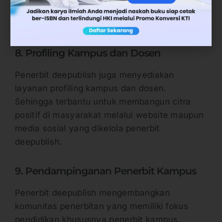
mendapatkan pendamping untuk mengasah
keterampilan menulis dosen.
8. Profiling Kampus dan Dosen
Penerbit deepublish juga menyediakan
layanan profiling kampus dan dosen.
Sehingga terbantu untuk membangun citra
positif di masyarakat melalui website maupun
media sosial yang dikelola penerbit
deepublish.
9. Pendampinganan Penerbit Kampus
Penerbit deepublish mengembangkan
komunitas penerbitan yang memiliki fokus
pendidikan khususnya penerbit kampus.