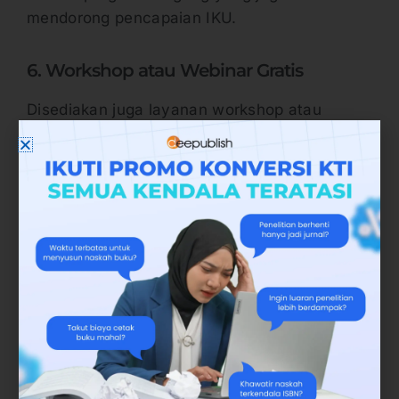
mendorong pencapaian IKU.
6. Workshop atau Webinar Gratis
Disediakan juga layanan workshop atau
webinar gratis yang bertemakan pelatihan
penulisan karya tulis ilmiah, seperti buku
ilmiah. Workshop dan webinar ini tentu
diperlukan oleh dosen yang dinaungi institusi
agar bisa produktif menerbitkan buku.
7. Request Khusus Institusi
Program ini juga disediakan layanan request
khusus institusi. Sehingga institusi yang
mendaftar di dalam program berhak membuat
permintaan khusus. Misalnya permintaan