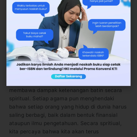
finansial dari aktivitas menulis yang kita
lakukan.
Berbagi Ilmu Pengetahuan |
Penerbit Buku
Terakhir, manfaat lain yang bisa kita dapatkan
adalah ketenangan batin kita sebagai makhluk
sosial. Hal tersebut tidak dapat dilepaskan
dari kepercayaan kita bahwa berbagi akan
membawa dampak ketenangan batin secara
spiritual. Setiap agama pun menghendaki
bahwa setiap orang yang hidup di dunia harus
saling berbagi, baik dalam bentuk finansial
ataupun ilmu pengetahuan. Secara spritiual,
kita percaya bahwa kita akan terus