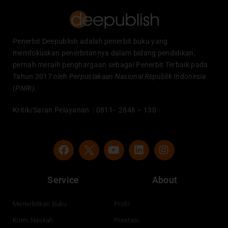
Penerbit Deepublish adalah penerbit buku yang
memfokuskan penerbitannya dalam bidang pendidikan,
pernah meraih penghargaan sebagai Penerbit Terbaik pada
Tahun 2017 oleh
Perpustakaan Nasional Republik Indonesia
(PNRI).
Kritik/Saran Pelayanan : 0811- 2846 – 130
F
Y
L
I
a
o
i
n
c
u
n
s
e
t
k
t
Service
About
b
u
e
a
o
b
d
g
o
e
i
r
Menerbitkan Buku
Profil
k
n
a
Kirim Naskah
Prestasi
m