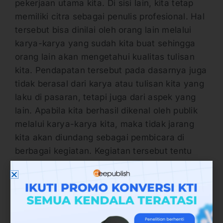
pekerjaan utama kita. Di sisi lain, kita tetap
memiliki citra sebagai penulis profesional. Hal
tersebut bisa dinilai oleh orang lain melalui
karya-karya yang sudah kita buat sehingga
orang lain akan mengetahui kualitas tulisan
kita. Pendapatan tersebut pada dasarnya juga
tidak berasal dari karya atau tulisan kita yang
laku di pasaran, tetapi juga dari aspek yang
lain. Apabila kita berhasil dikenal oleh publik
melalui karya-karya kita, maka tidak jarang
kita akan diundang sebagai pembicara di
berbagai kegiatan. Kegiatan tersebut tentu
juga akan memberikan pendapatan tambahan
kepada kita, meskipun terkadang jumlahnya
tidak bisa diprediksi, mulai dari jumlah yang
kita anggap kecil hingga besar. Intinya bahwa
kita tetap akan mendapatkan keuntungan