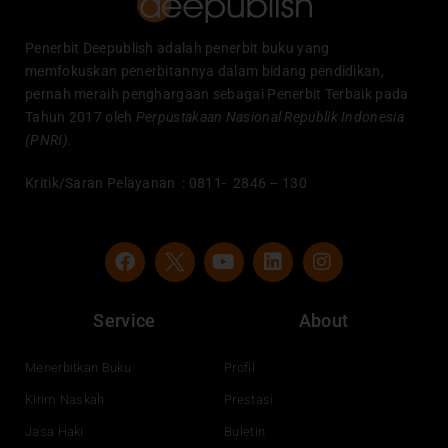
Penerbit Deepublish adalah penerbit buku yang
memfokuskan penerbitannya dalam bidang pendidikan,
pernah meraih penghargaan sebagai Penerbit Terbaik pada
Tahun 2017 oleh
Perpustakaan Nasional Republik Indonesia
(PNRI).
Kritik/Saran Pelayanan : 0811- 2846 – 130
F
Y
L
I
a
o
i
n
c
u
n
s
e
t
k
t
Service
About
b
u
e
a
o
b
d
g
o
e
i
r
Menerbitkan Buku
Profil
k
n
a
Kirim Naskah
Prestasi
m
Jasa Haki
Buletin