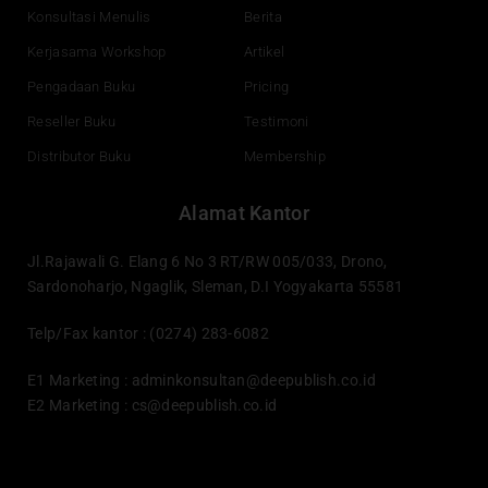
Konsultasi Menulis
Berita
Kerjasama Workshop
Artikel
Pengadaan Buku
Pricing
Reseller Buku
Testimoni
Distributor Buku
Membership
Alamat Kantor
Jl.Rajawali G. Elang 6 No 3 RT/RW 005/033, Drono,
Sardonoharjo, Ngaglik, Sleman, D.I Yogyakarta 55581
Telp/Fax kantor : (0274) 283-6082
E1 Marketing :
adminkonsultan@deepublish.co.id
E2 Marketing :
cs@deepublish.co.id