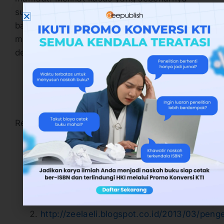
sudah rahasia umum justru menjadi tantangan
bagi pendidik. Tugas pendidik untuk
memberikan rasa kecintaan dan ketertarikan
dengan buku pedoman. [Irukawa Elisa]
Referensi :
http://haifa-
afifah.blogspot.co.id/2014/01/pengertian-
buku-teks-dan-kaitannya.html
, diakses
pada hari Kamis, 14 Mei 2016, Pukul
06.25 WIB.
http://zeelaeli.blogspot.co.id/2013/03/penge