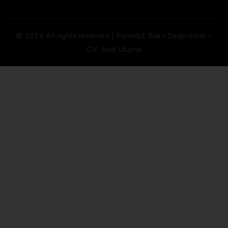
© 2026 All rights reserved | Penerbit Buku Deepublish –
CV. Budi Utama