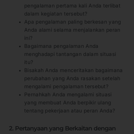
pengalaman pertama kali Anda terlibat
dalam kegiatan tersebut?
Apa pengalaman paling berkesan yang
Anda alami selama menjalankan peran
ini?
Bagaimana pengalaman Anda
menghadapi tantangan dalam situasi
itu?
Bisakah Anda menceritakan bagaimana
perubahan yang Anda rasakan setelah
mengalami pengalaman tersebut?
Pernahkah Anda mengalami situasi
yang membuat Anda berpikir ulang
tentang pekerjaan atau peran Anda?
2. Pertanyaan yang Berkaitan dengan