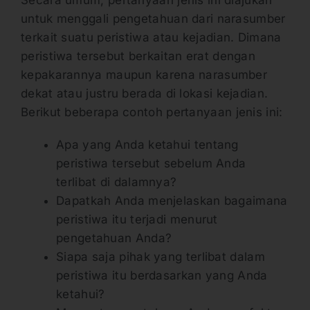
Secara umum, pertanyaan jenis ini diajukan
untuk menggali pengetahuan dari narasumber
terkait suatu peristiwa atau kejadian. Dimana
peristiwa tersebut berkaitan erat dengan
kepakarannya maupun karena narasumber
dekat atau justru berada di lokasi kejadian.
Berikut beberapa contoh pertanyaan jenis ini:
Apa yang Anda ketahui tentang
peristiwa tersebut sebelum Anda
terlibat di dalamnya?
Dapatkah Anda menjelaskan bagaimana
peristiwa itu terjadi menurut
pengetahuan Anda?
Siapa saja pihak yang terlibat dalam
peristiwa itu berdasarkan yang Anda
ketahui?