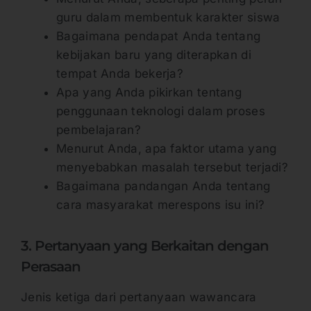
guru dalam membentuk karakter siswa
Bagaimana pendapat Anda tentang
kebijakan baru yang diterapkan di
tempat Anda bekerja?
Apa yang Anda pikirkan tentang
penggunaan teknologi dalam proses
pembelajaran?
Menurut Anda, apa faktor utama yang
menyebabkan masalah tersebut terjadi?
Bagaimana pandangan Anda tentang
cara masyarakat merespons isu ini?
3. Pertanyaan yang Berkaitan dengan
Perasaan
Jenis ketiga dari pertanyaan wawancara