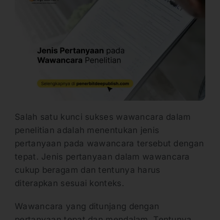
Salah satu kunci sukses wawancara dalam
penelitian adalah menentukan jenis
pertanyaan pada wawancara tersebut dengan
tepat. Jenis pertanyaan dalam wawancara
cukup beragam dan tentunya harus
diterapkan sesuai konteks.
Wawancara yang ditunjang dengan
pertanyaan tepat dan mendalam. Tentunya