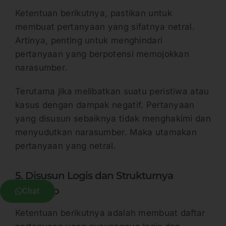
Ketentuan berikutnya, pastikan untuk
membuat pertanyaan yang sifatnya netral.
Artinya, penting untuk menghindari
pertanyaan yang berpotensi memojokkan
narasumber.
Terutama jika melibatkan suatu peristiwa atau
kasus dengan dampak negatif. Pertanyaan
yang disusun sebaiknya tidak menghakimi dan
menyudutkan narasumber. Maka utamakan
pertanyaan yang netral.
5. Disusun Logis dan Strukturnya
Bertahap
Chat
Ketentuan berikutnya adalah membuat daftar