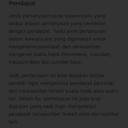
Pendapat
Jenis pertanyaan pada wawancara yang
kedua adalah pertanyaan yang berkaitan
dengan pendapat. Yaitu jenis pertanyaan
dalam wawancara yang digunakan untuk
mengetahui pendapat dari narasumber
mengenai suatu topik (fenomena, masalah,
maupun data dari sumber lain).
Jadi, pertanyaan ini bisa diajukan ketika
peneliti ingin mengetahui pendapat personal
dari narasumber terkait suatu topik atau suatu
hal. Selain itu, pertanyaan ini juga bisa
diajukan pada saat ingin mengetahui
pendapat narasumber terkait data dari sumber
lain.