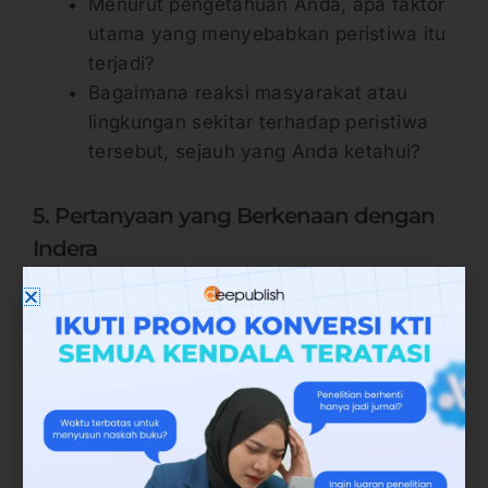
Menurut pengetahuan Anda, apa faktor
utama yang menyebabkan peristiwa itu
terjadi?
Bagaimana reaksi masyarakat atau
lingkungan sekitar terhadap peristiwa
tersebut, sejauh yang Anda ketahui?
5. Pertanyaan yang Berkenaan dengan
Indera