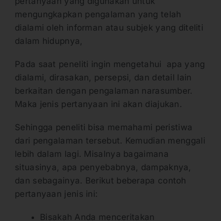
pertanyaan yang digunakan untuk
mengungkapkan pengalaman yang telah
dialami oleh informan atau subjek yang diteliti
dalam hidupnya,
Pada saat peneliti ingin mengetahui apa yang
dialami, dirasakan, persepsi, dan detail lain
berkaitan dengan pengalaman narasumber.
Maka jenis pertanyaan ini akan diajukan.
Sehingga peneliti bisa memahami peristiwa
dari pengalaman tersebut. Kemudian menggali
lebih dalam lagi. Misalnya bagaimana
situasinya, apa penyebabnya, dampaknya,
dan sebagainya. Berikut beberapa contoh
pertanyaan jenis ini:
Bisakah Anda menceritakan