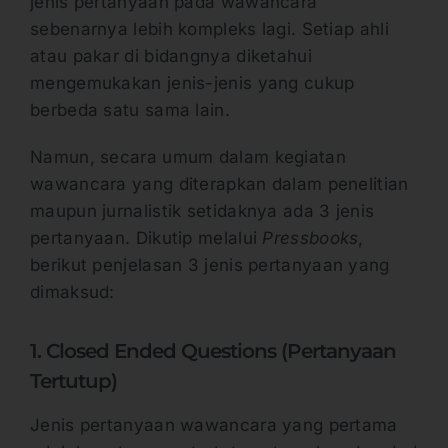
jenis pertanyaan pada wawancara
sebenarnya lebih kompleks lagi. Setiap ahli
atau pakar di bidangnya diketahui
mengemukakan jenis-jenis yang cukup
berbeda satu sama lain.
Namun, secara umum dalam kegiatan
wawancara yang diterapkan dalam penelitian
maupun jurnalistik setidaknya ada 3 jenis
pertanyaan. Dikutip melalui
Pressbooks
,
berikut penjelasan 3 jenis pertanyaan yang
dimaksud:
1. Closed Ended Questions (Pertanyaan
Tertutup)
Jenis pertanyaan wawancara yang pertama