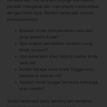
peneliti mengenal dan memahami narasumber
dengan lebih baik. Berikut beberapa contoh
pertanyaannya:
Bisakah Anda menyebutkan usia dan
jenis kelamin Anda?
Apa tingkat pendidikan terakhir yang
Anda tempuh?
Apa pekerjaan atau bidang usaha Anda
saat ini?
Sudah berapa lama Anda tinggal atau
bekerja di daerah ini?
Apakah Anda tinggal bersama keluarga,
atau sendiri?
Selain beberapa jenis pertanyaan tersebut,