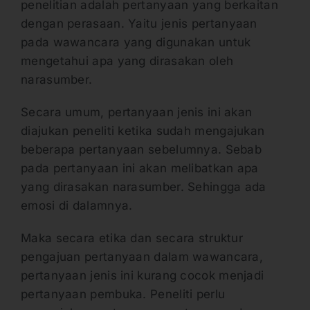
penelitian adalah pertanyaan yang berkaitan
dengan perasaan. Yaitu jenis pertanyaan
pada wawancara yang digunakan untuk
mengetahui apa yang dirasakan oleh
narasumber.
Secara umum, pertanyaan jenis ini akan
diajukan peneliti ketika sudah mengajukan
beberapa pertanyaan sebelumnya. Sebab
pada pertanyaan ini akan melibatkan apa
yang dirasakan narasumber. Sehingga ada
emosi di dalamnya.
Maka secara etika dan secara struktur
pengajuan pertanyaan dalam wawancara,
pertanyaan jenis ini kurang cocok menjadi
pertanyaan pembuka. Peneliti perlu