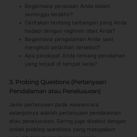
Bagaimana perasaan Anda dalam
seminggu terakhir?
Ceritakan tentang tantangan yang Anda
hadapi dengan regimen obat Anda?
Bagaimana pengalaman Anda saat
mengikuti pelatihan tersebut?
Apa pendapat Anda tentang perubahan
yang terjadi di tempat kerja?
3. Probing Questions (Pertanyaan
Pendalaman atau Penelusuran)
Jenis pertanyaan pada wawancara
selanjutnya adalah pertanyaan pendalaman
atau penelusuran. Sering juga disebut dengan
istilah probing questions yang merupakan