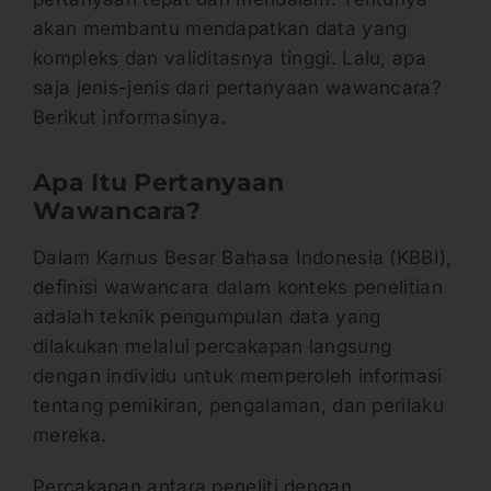
akan membantu mendapatkan data yang
kompleks dan validitasnya tinggi. Lalu, apa
saja jenis-jenis dari pertanyaan wawancara?
Berikut informasinya.
Apa Itu Pertanyaan
Wawancara?
Dalam Kamus Besar Bahasa Indonesia (KBBI),
definisi wawancara dalam konteks penelitian
adalah teknik pengumpulan data yang
dilakukan melalui percakapan langsung
dengan individu untuk memperoleh informasi
tentang pemikiran, pengalaman, dan perilaku
mereka.
Percakapan antara peneliti dengan