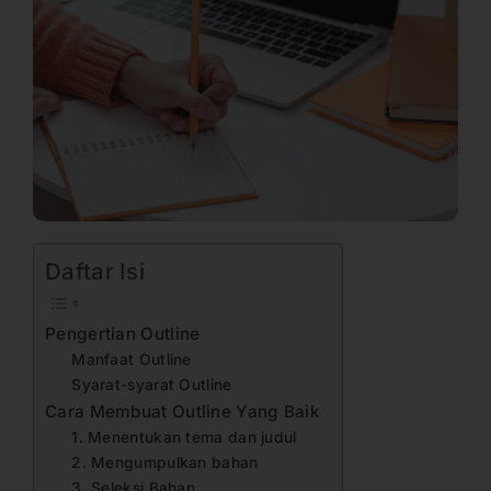
Daftar Isi
Pengertian Outline
Manfaat Outline
Syarat-syarat Outline
Cara Membuat Outline Yang Baik
1. Menentukan tema dan judul
2. Mengumpulkan bahan
3. Seleksi Bahan