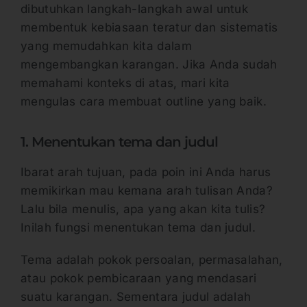
dibutuhkan langkah-langkah awal untuk
membentuk kebiasaan teratur dan sistematis
yang memudahkan kita dalam
mengembangkan karangan. Jika Anda sudah
memahami konteks di atas, mari kita
mengulas cara membuat outline yang baik.
1. Menentukan tema dan judul
Ibarat arah tujuan, pada poin ini Anda harus
memikirkan mau kemana arah tulisan Anda?
Lalu bila menulis, apa yang akan kita tulis?
Inilah fungsi menentukan tema dan judul.
Tema adalah pokok persoalan, permasalahan,
atau pokok pembicaraan yang mendasari
suatu karangan. Sementara judul adalah