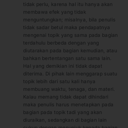
tidak perlu, karena hal itu hanya akan
membawa efek yang tidak
menguntungkan; misalnya, bila penulis
tidak sadar betul maka pendapatnya
mengenai topik yang sama pada bagian
terdahulu berbeda dengan yang
diutarakan pada bagian kemudian, atau
bahkan bertentangan satu sama lain.
Hal yang demikian ini tidak dapat
diterima. Di pihak lain menggarap suatu
topik lebih dari satu kali hanya
membuang waktu, tenaga, dan materi.
Kalau memang tidak dapat dihindari
maka penulis harus menetapkan pada
bagian pada topik tadi yang akan
diuraikan, sedangkan di bagian lain
cukup dengan menunjuk kepada bagian