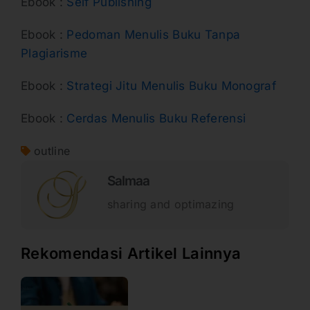
Ebook :
Self Publishing
Ebook :
Pedoman Menulis Buku Tanpa
Plagiarisme
Ebook :
Strategi Jitu Menulis Buku Monograf
Ebook :
Cerdas Menulis Buku Referensi
outline
Salmaa
sharing and optimazing
Rekomendasi Artikel Lainnya