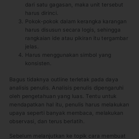
dari satu gagasan, maka unit tersebut
harus dirinci.
Pokok-pokok dalam kerangka karangan
harus disusun secara logis, sehingga
rangkaian ide atau pikiran itu tergambar
jelas.
Harus menggunakan simbol yang
konsisten.
Bagus tidaknya outline terletak pada daya
analisis penulis. Analisis penulis dipengaruhi
oleh pengetahuan yang luas. Tentu untuk
mendapatkan hal itu, penulis harus melakukan
upaya seperti banyak membaca, melakukan
observasi, dan terus berlatih.
Sebelum melanjutkan ke topik cara membuat