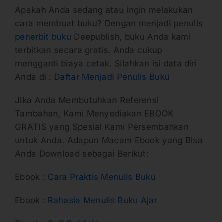
Apakah Anda sedang atau ingin melakukan
cara membuat buku? Dengan menjadi penulis
penerbit buku
Deepublish, buku Anda kami
terbitkan secara gratis. Anda cukup
mengganti biaya cetak. Silahkan isi data diri
Anda di :
Daftar Menjadi Penulis Buku
Jika Anda Membutuhkan Referensi
Tambahan, Kami Menyediakan EBOOK
GRATIS yang Spesial Kami Persembahkan
untuk Anda. Adapun Macam Ebook yang Bisa
Anda Download sebagai Berikut:
Ebook :
Cara Praktis Menulis Buku
Ebook :
Rahasia Menulis Buku Ajar