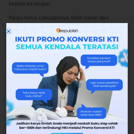
kepala karangan.
Kalau tema cakupannya lebih besar dan
menyangkut pada persoalan yang diangkat
sedangkan judul lebih pada penjelasan awal
(penunjuk singkat) isi karangan yang akan
ditulis.
Bagi penulis pemula perlu memperhatikan
beberapa hal penting agar tema yang
diangkat mudah dikembangkan. diantaranya :
Jangan mengambil tema yang
bahasannya terlalu luas.
Pilih tema yang kita sukai dan kita
yakini dapat kita kembangkan.
Pilih tema yang sumber atau bahan-