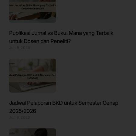
Publikasi Jurnal vs Buku: Mana yang Terbaik
untuk Dosen dan Peneliti?
Juli 9, 2026
Jadwal Pelaporan BKD untuk Semester Genap
2025/2026
Juli 6, 2026