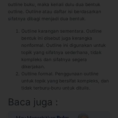
outline buku, maka kenali dulu dua bentuk
outline. Outline atau daftar isi berdasarkan
sifatnya dibagi menjadi dua bentuk.
Outline karangan sementara. Outline
bentuk ini disebut juga kerangka
nonformal. Outline ini digunakan untuk
topik yang sifatnya sederhana, tidak
kompleks dan sifatnya segera
dikerjakan.
Outline formal. Penggunaan outline
untuk topik yang bersifat kompleks, dan
tidak terburu-buru untuk ditulis.
Baca juga :