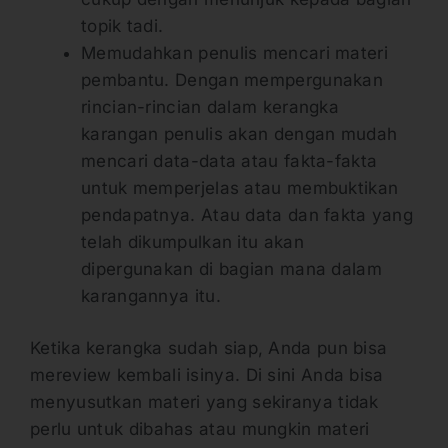
topik tadi.
Memudahkan penulis mencari materi
pembantu. Dengan mempergunakan
rincian-rincian dalam kerangka
karangan penulis akan dengan mudah
mencari data-data atau fakta-fakta
untuk memperjelas atau membuktikan
pendapatnya. Atau data dan fakta yang
telah dikumpulkan itu akan
dipergunakan di bagian mana dalam
karangannya itu.
Ketika kerangka sudah siap, Anda pun bisa
mereview kembali isinya. Di sini Anda bisa
menyusutkan materi yang sekiranya tidak
perlu untuk dibahas atau mungkin materi